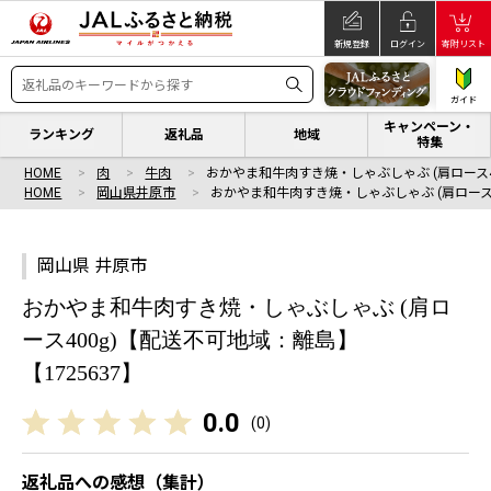
新規登録
ログイン
寄附リスト
ガイド
キャンペーン・
ランキング
返礼品
地域
特集
HOME
肉
牛肉
おかやま和牛肉すき焼・しゃぶしゃぶ (肩ロース4
HOME
岡山県井原市
おかやま和牛肉すき焼・しゃぶしゃぶ (肩ロース
岡山県 井原市
おかやま和牛肉すき焼・しゃぶしゃぶ (肩ロ
ース400g)【配送不可地域：離島】
【1725637】
0.0
(
0
)
返礼品への感想（集計）