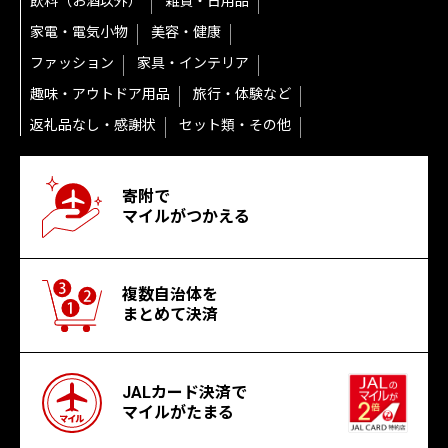
飲料（お酒以外）
雑貨・日用品
家電・電気小物
美容・健康
ファッション
家具・インテリア
趣味・アウトドア用品
旅行・体験など
返礼品なし・感謝状
セット類・その他
寄附で
マイルがつかえる
複数自治体を
まとめて決済
JALカード決済で
マイルがたまる