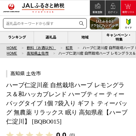
新規登録
ログイン
寄附リスト
ガイド
キャンペーン・
ランキング
返礼品
地域
特集
HOME
飲料（お酒以外）
紅茶
ハーブ仁淀川産 自然栽培ハーブ
HOME
高知県土佐市
ハーブ仁淀川産 自然栽培ハーブ レモングラス
高知県 土佐市
ハーブ仁淀川産 自然栽培ハーブ レモングラ
ス＆和ハッカブレンド ハーブティー ティー
バッグタイプ 1個 7袋入り ギフト ティーバッ
グ 無農薬 リラックス 眠り 高知県産【ハーブ
仁淀川】 [BQBO015]
0.0
(
0
)