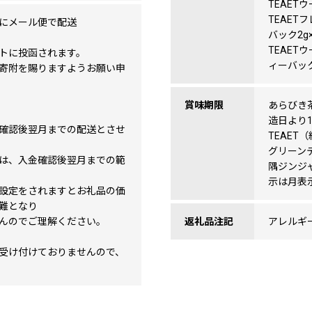
TEAET
TEAE
にメール便で配送
バック2g
TEAE
トに投函されます。
ィーバック
寄附を賜りますようお願い申
賞味期限
あらびき
造日より
確認後翌月までの配送とさせ
TEAE
グリーン
は、入金確認後翌月までの範
隅ジンジ
示は月表
設定をされますとお礼品の価
難となり
んのでご理解ください。
返礼品注記
アレルギ
受け付けておりませんので、