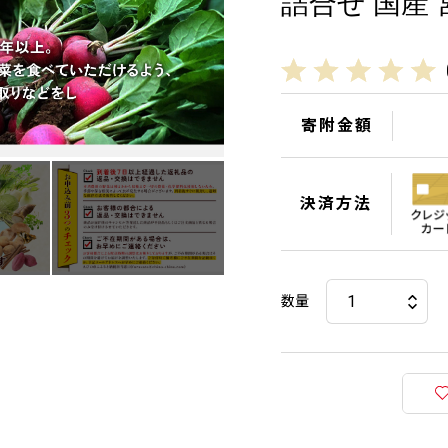
詰合せ 国産 
寄附金額
決済方法
数量