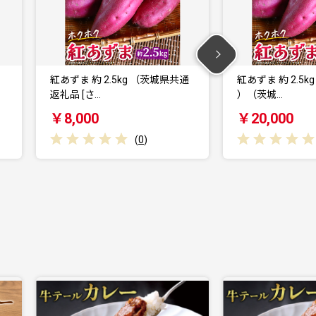
共通
紅あずま 約 2.5kg （3回 定期便
紅あずま 約2.5
）（茨城…
）（茨城県…
￥20,000
￥40,000
(
0
)