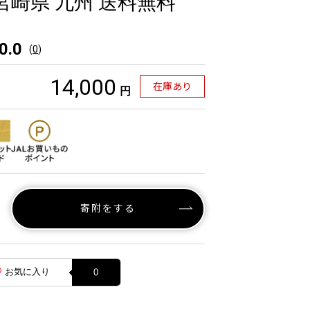
宮崎県 九州 送料無料
0.0
(
0
)
14,000
在庫あり
円
寄附をする
お気に入り
0