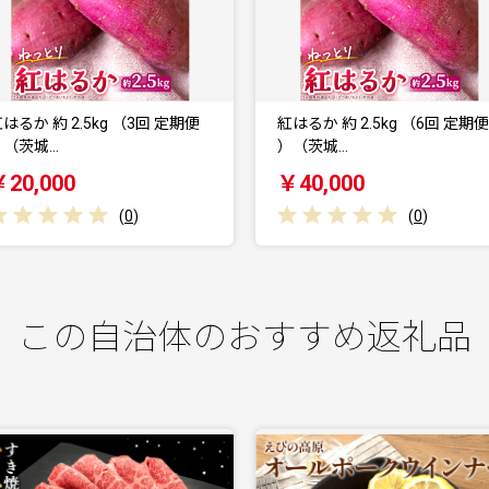
紅はるか 約 2.5kg （6回 定期便
紅あずま 約 2.5kg （茨城県
）（茨城…
返礼品 [さ…
￥40,000
￥8,000
(
0
)
(
0
)
この自治体のおすすめ返礼品