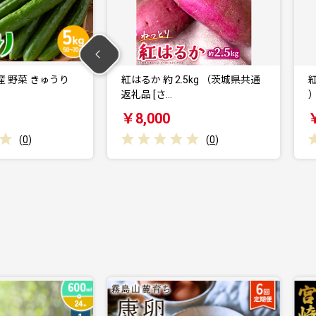
2.5kg （茨城県共通
紅はるか 約 2.5kg （3回 定期便
）（茨城…
￥20,000
(
0
)
(
0
)