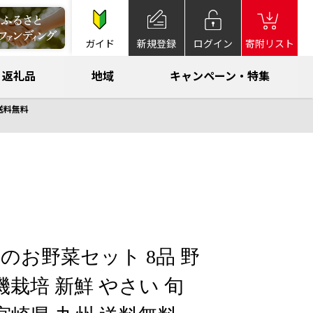
ガイド
新規登録
ログイン
寄附リスト
返礼品
地域
キャンペーン・特集
 送料無料
のお野菜セット 8品 野
機栽培 新鮮 やさい 旬