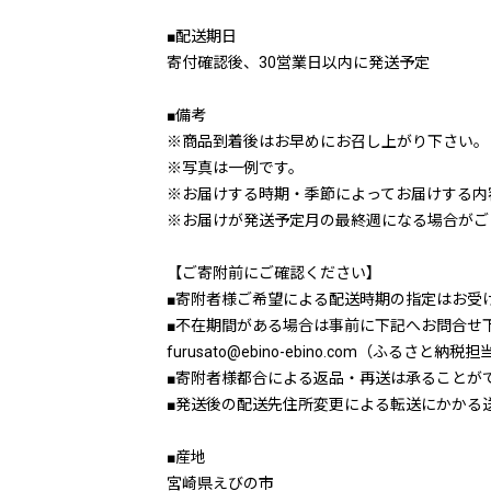
■配送期日
寄付確認後、30営業日以内に発送予定
■備考
※商品到着後はお早めにお召し上がり下さい。
※写真は一例です。
※お届けする時期・季節によってお届けする内
※お届けが発送予定月の最終週になる場合がご
【ご寄附前にご確認ください】
■寄附者様ご希望による配送時期の指定はお受
■不在期間がある場合は事前に下記へお問合せ
furusato@ebino-ebino.com（ふるさ
■寄附者様都合による返品・再送は承ることが
■発送後の配送先住所変更による転送にかかる
■産地
宮崎県えびの市