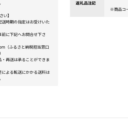
。
返礼品注記
※商品コード
さい】
配送時期の指定はお受けいた
事前に下記へお問合せ下さ
bino.com（ふるさと納税担当窓口
）
品・再送は承ることができま
更による転送にかかる送料は
。