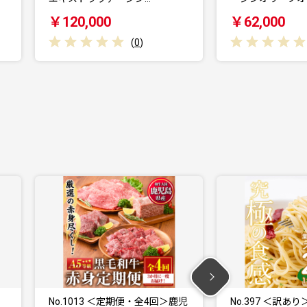
￥62,000
￥42,0
(
0
)
便・全4回＞鹿児
No.397 ＜訳あり＞業務用スパゲ
No.