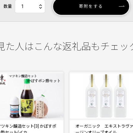
数量
寄附をする
見た人はこんな返礼品もチェッ
オーガニック エキストラヴァ
【定期便全6回】オ
ージンオリーブオイル …
エキストラヴァージン