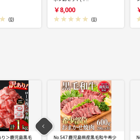
000
￥8,000
(
0
)
(
0
)
o.547 鹿児島県産黒毛和牛希少
No.641 鹿児島県産 鶏のお刺身