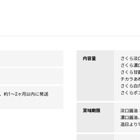
内容量
さくら淡口
さくら濃口
さくら甘露
チカラあわ
さくら白だ
さくらポン
、約1～2ヶ月以内に発送
賞味期限
淡口醤油
濃口醤油
造日より