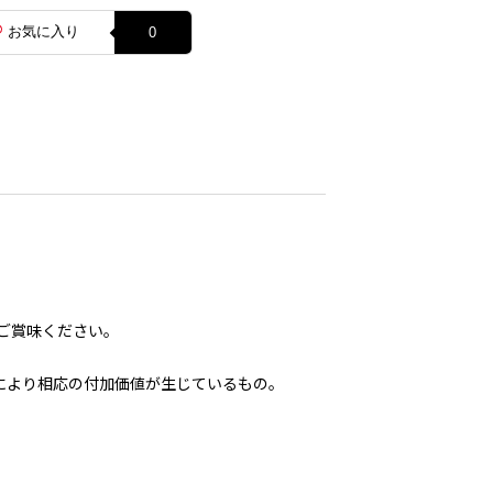
お気に入り
0
ご賞味ください。
により相応の付加価値が生じているもの。