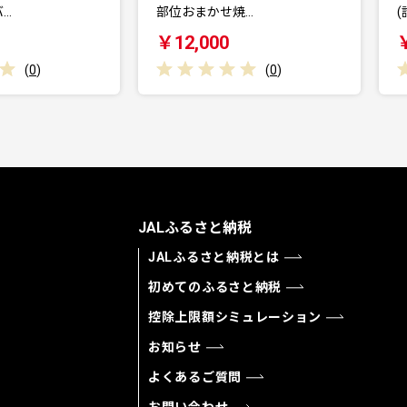
位おまかせ焼…
(計1.2kg…
12,000
￥10,000
(
0
)
(
0
)
JALふるさと納税
JALふるさと納税とは
初めてのふるさと納税
控除上限額シミュレーション
お知らせ
よくあるご質問
お問い合わせ