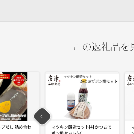
この返礼品を
ン醸造セット[4] かつおで
マツキン醸造セット[3] かぼすポ
セット(イ…
ン酢セット(イカ…