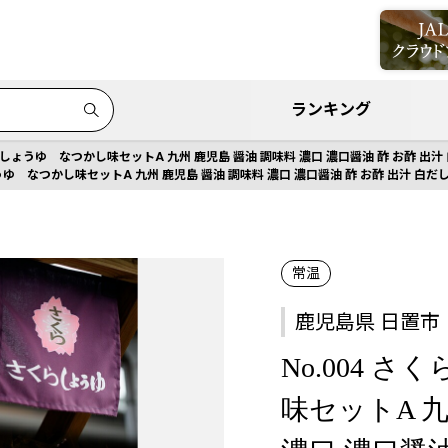
ランキング
くらしょうゆ なつかし味セットA 九州 鹿児島 醤油 調味料 濃口 濃口醤油 酢 お酢 出
ょうゆ なつかし味セットA 九州 鹿児島 醤油 調味料 濃口 濃口醤油 酢 お酢 出汁 白
常温
鹿児島県 日置市
No.004 
味セットA 九