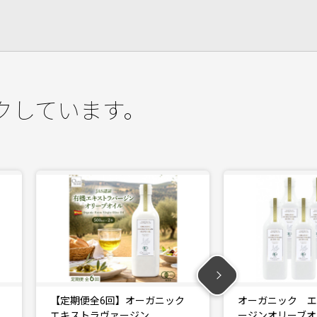
クしています。
ーガニック
オーガニック エキストラヴァ
オーガニ
…
ージンオリーブオイル …
ージンオ