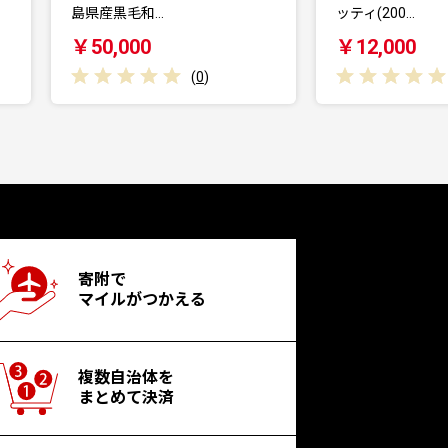
ッティ(200…
麺(計
￥12,000
￥12
(
0
)
(
0
)
寄附で
マイルがつかえる
複数自治体を
まとめて決済