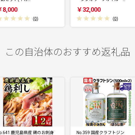
￥32,000
￥120,000
(
0
)
(
0
)
この自治体のおすすめ返礼品
No.359 国産クラフトジン
No.1013 ＜定期