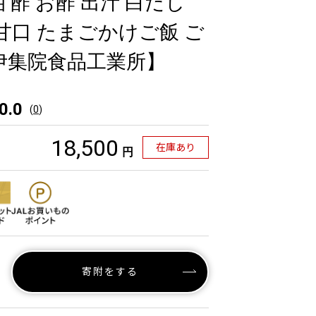
 酢 お酢 出汁 白だし
 甘口 たまごかけご飯 ご
伊集院食品工業所】
0.0
(
0
)
18,500
在庫あり
円
寄附をする