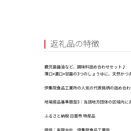
返礼品の特徴
鹿児島醤油など、調味料詰め合わせセット♪
薄口×濃口×甘露の3つのしょうゆに、天然か
伊集院食品工業所の人気の代表銘柄の詰め合わ
地場産品基準類型3：当該地方団体の区域内に
ふるさと納税 日置市 特産品
提供：有限会社 伊集院食品工業所