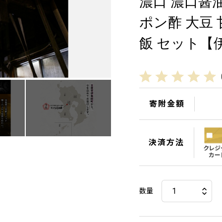
濃口 濃口醤油
ポン酢 大豆
飯 セット【
寄附金額
決済方法
数量