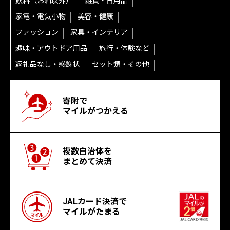
飲料（お酒以外）
雑貨・日用品
家電・電気小物
美容・健康
ファッション
家具・インテリア
趣味・アウトドア用品
旅行・体験など
返礼品なし・感謝状
セット類・その他
寄附で
マイルがつかえる
複数自治体を
まとめて決済
JALカード決済で
マイルがたまる