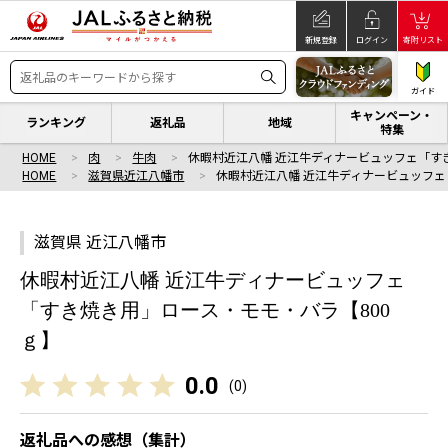
新規登録
ログイン
寄附リスト
ガイド
キャンペーン・
ランキング
返礼品
地域
特集
HOME
肉
牛肉
休暇村近江八幡 近江牛ディナービュッフェ「す
HOME
滋賀県近江八幡市
休暇村近江八幡 近江牛ディナービュッフェ
滋賀県 近江八幡市
休暇村近江八幡 近江牛ディナービュッフェ
「すき焼き用」ロース・モモ・バラ【800
ｇ】
0.0
(
0
)
返礼品への感想（集計）