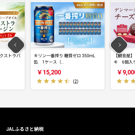
搾り 糖質ゼロ 350mL
【観音屋】デンマークチーズケー
ース（…
キ 6個入り
200
￥9,000
(
2
)
(
1
)
JALふるさと納税