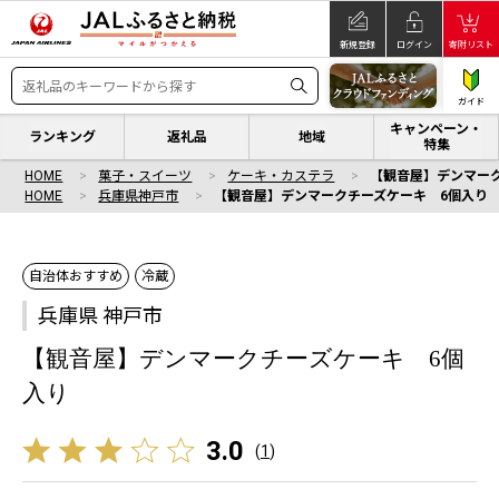
新規登録
ログイン
寄附リスト
ガイド
キャンペーン・
ランキング
返礼品
地域
特集
HOME
菓子・スイーツ
ケーキ・カステラ
【観音屋】デンマー
HOME
兵庫県神戸市
【観音屋】デンマークチーズケーキ 6個入り
自治体おすすめ
冷蔵
兵庫県 神戸市
【観音屋】デンマークチーズケーキ 6個
入り
3.0
(
1
)