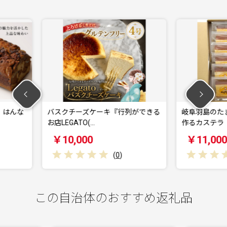
キ『行列ができる
岐阜羽島のたまごや「吉川養鶏」が
のま
作るカステラ 1口…
雫」
￥11,000
￥
(
0
)
(
0
)
この自治体のおすすめ返礼品