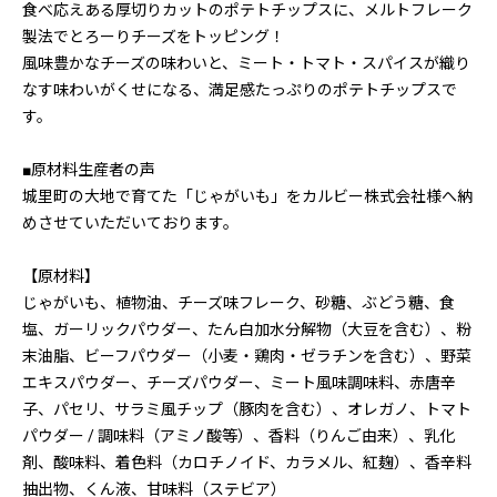
食べ応えある厚切りカットのポテトチップスに、メルトフレーク
製法でとろーりチーズをトッピング！
風味豊かなチーズの味わいと、ミート・トマト・スパイスが織り
なす味わいがくせになる、満足感たっぷりのポテトチップスで
す。
■原材料生産者の声
城里町の大地で育てた「じゃがいも」をカルビー株式会社様へ納
めさせていただいております。
【原材料】
じゃがいも、植物油、チーズ味フレーク、砂糖、ぶどう糖、食
塩、ガーリックパウダー、たん白加水分解物（大豆を含む）、粉
末油脂、ビーフパウダー（小麦・鶏肉・ゼラチンを含む）、野菜
エキスパウダー、チーズパウダー、ミート風味調味料、赤唐辛
子、パセリ、サラミ風チップ（豚肉を含む）、オレガノ、トマト
パウダー / 調味料（アミノ酸等）、香料（りんご由来）、乳化
剤、酸味料、着色料（カロチノイド、カラメル、紅麹）、香辛料
抽出物、くん液、甘味料（ステビア）