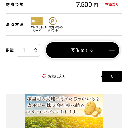
7,500
寄附金額
在庫あり
円
決済方法
数量
寄附をする
お気に入り
0