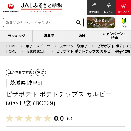
新規登録
ログイン
寄附リスト
ガイド
キャンペーン・
ランキング
返礼品
地域
特集
HOME
菓子・スイーツ
スナック・駄菓子
ピザポテト ポテトチップ
HOME
茨城県城里町
ピザポテト ポテトチップス カルビー 60g×12袋 (
自治体おすすめ
常温
茨城県 城里町
ピザポテト ポテトチップス カルビー
60g×12袋 (BG029)
0.0
(
0
)