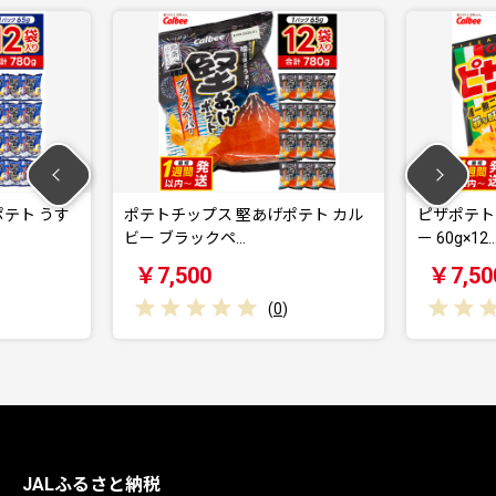
うす
ポテトチップス 堅あげポテト カル
ピザポテト ポテ
ビー ブラックペ…
ー 60g×12…
￥7,500
￥7,500
(
0
)
JALふるさと納税