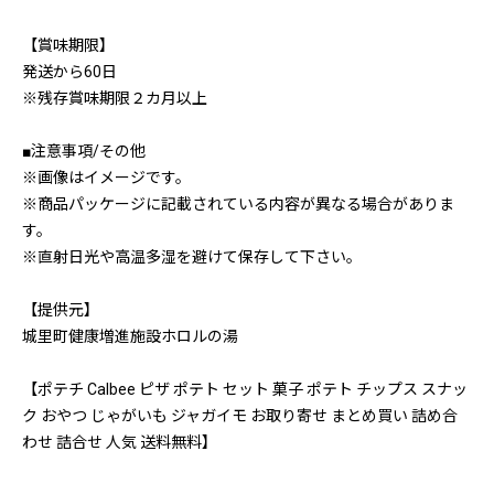
【賞味期限】
発送から60日
※残存賞味期限２カ月以上
■注意事項/その他
※画像はイメージです。
※商品パッケージに記載されている内容が異なる場合がありま
す。
※直射日光や高温多湿を避けて保存して下さい。
【提供元】
城里町健康増進施設ホロルの湯
【ポテチ Calbee ピザ ポテト セット 菓子 ポテト チップス スナッ
ク おやつ じゃがいも ジャガイモ お取り寄せ まとめ買い 詰め合
わせ 詰合せ 人気 送料無料】