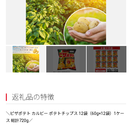
返礼品の特徴
＼ピザポテト カルビー ポテトチップス 12袋（60g×12袋）1ケー
ス 総計720g／