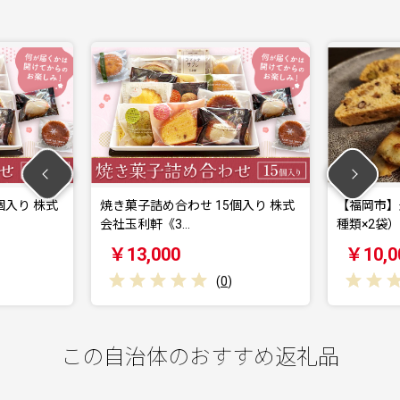
き菓子詰め合わせ 15個入り 株式
【福岡市】米粉の焼菓子セット
社玉利軒《3…
種類×2袋）
￥13,000
￥10,000
(
0
)
(
0
)
この自治体のおすすめ返礼品