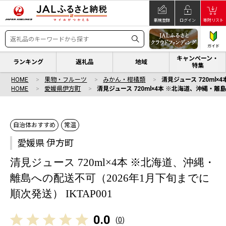
新規登録
ログイン
寄附リスト
ガイド
キャンペーン・
ランキング
返礼品
地域
特集
HOME
果物・フルーツ
みかん・柑橘類
清見ジュース 720ml×
HOME
愛媛県伊方町
清見ジュース 720ml×4本 ※北海道、沖縄・離島
自治体おすすめ
常温
愛媛県 伊方町
清見ジュース 720ml×4本 ※北海道、沖縄・
離島への配送不可（2026年1月下旬までに
順次発送） IKTAP001
0.0
(
0
)