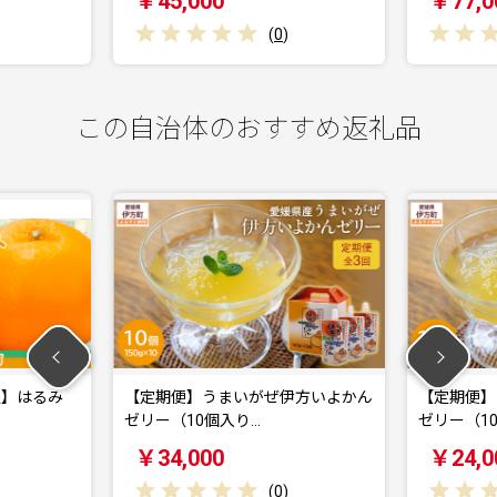
￥45,000
￥77,000
(
0
)
(
0
)
この自治体のおすすめ返礼品
はるみ
【定期便】うまいがぜ伊方いよかん
【定期便】う
ゼリー（10個入り…
ゼリー（10個
￥34,000
￥24,00
(
0
)