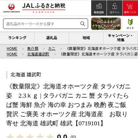
新規登録
ログイン
寄附リスト
ガイド
キャンペーン・
ランキング
返礼品
地域
特集
HOME
魚介類
カニ
《数量限定》北海道オホーツク産 タラバガニ
HOME
北海道雄武町
《数量限定》北海道オホーツク産 タラバガニ姿 
北海道 雄武町
《数量限定》北海道オホーツク産 タラバガニ
姿 2.3ｋｇ | タラバガニ カニ 蟹 タラバ たら
ば蟹 海鮮 魚介 海の幸 おつまみ 晩酌 夜ご飯
贅沢 ご褒美 オホーツク産 北海道産 お取り
寄せ 北海道 雄武町 雄武【0719101】
0.0
(
0
)