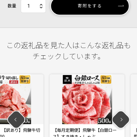
数量
寄附をする
この返礼品を見た人はこんな返礼品も
チェックしています。
り】飛騨牛切
【毎月定期便】飛騨牛【白銀ロー
【毎月定期
ス】すき焼き・しゃぶ…
用500g全