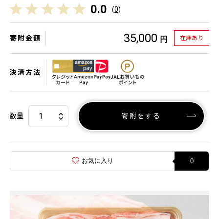
0.0
(
0
)
35,000
寄附金額
在庫あり
円
決済方法
数量
寄附をする
お気に入り
0