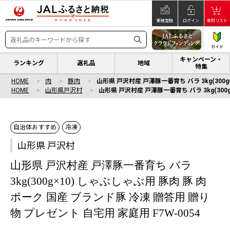
新規登録
ログイン
寄附リスト
ガイド
キャンペーン・
ランキング
返礼品
地域
特集
HOME
肉
豚肉
山形県 戸沢村産 戸澤豚一番育ち バラ 3kg(300g
HOME
山形県戸沢村
山形県 戸沢村産 戸澤豚一番育ち バラ 3kg(300
自治体おすすめ
冷凍
山形県 戸沢村
山形県 戸沢村産 戸澤豚一番育ち バラ
3kg(300g×10) しゃぶしゃぶ用 豚肉 豚 肉
ポーク 国産 ブランド豚 冷凍 贈答用 贈り
物 プレゼント 自宅用 家庭用 F7W-0054