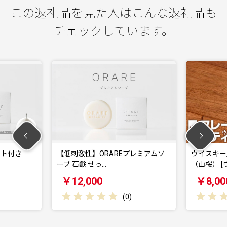
この返礼品を見た人はこんな返礼品も
チェックしています。
【低刺激性】ORAREプレミアムソ
ウイスキー用 フレー
ープ 石鹸 せっ…
（山桜） [ウイ…
￥12,000
￥8,000
(
0
)
(