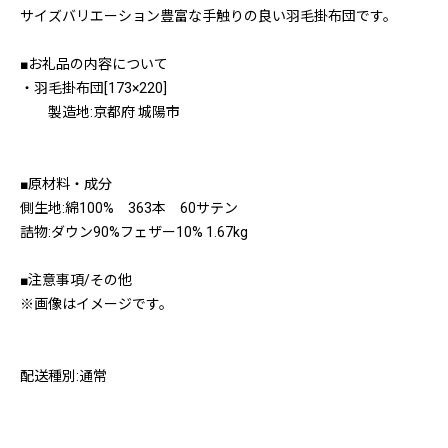
サイズバリエーション豊富な手触りの良い羽毛掛布団です。
■お礼品の内容について
・羽毛掛布団[173×220]
製造地:京都府 城陽市
■原材料・成分
側生地:綿100% 363本 60サテン
詰物:ダウン90%フェザー10% 1.67kg
■注意事項/その他
※画像はイメージです。
配送種別:通常