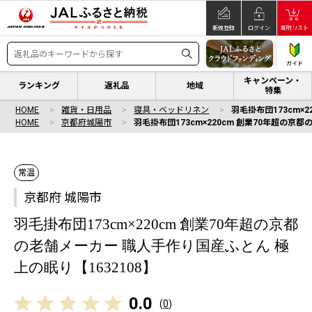
新規登録
ログイン
寄附リスト
ガイド
キャンペーン・
ランキング
返礼品
地域
特集
HOME
雑貨・日用品
寝具・ベッドリネン
羽毛掛布団173cm×
HOME
京都府城陽市
羽毛掛布団173cm×220cm 創業70年超の京
常温
京都府 城陽市
羽毛掛布団173cm×220cm 創業70年超の京都
の老舗メーカー 職人手作り国産ふとん 極
上の眠り【1632108】
0.0
(
0
)