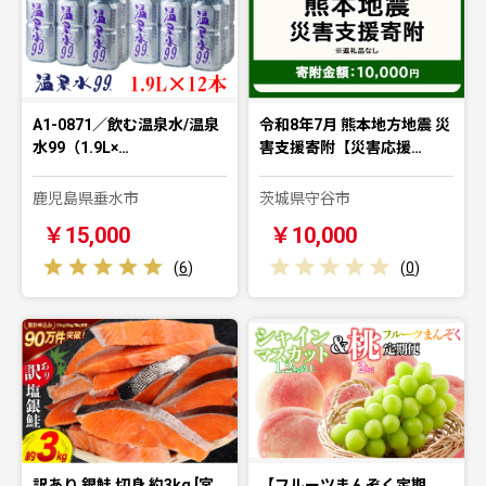
A1-0871／飲む温泉水/温泉
令和8年7月 熊本地方地震 災
水99（1.9L×…
害支援寄附【災害応援…
鹿児島県垂水市
茨城県守谷市
￥15,000
￥10,000
(
6
)
(
0
)
訳あり 銀鮭 切身 約3kg [宮
【フルーツまんぞく定期