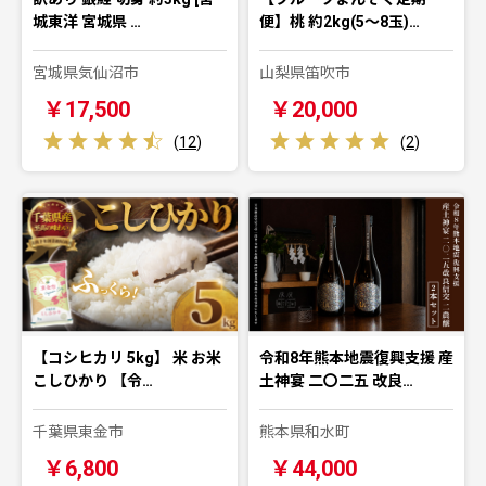
城東洋 宮城県 …
便】桃 約2kg(5～8玉)…
宮城県気仙沼市
山梨県笛吹市
￥17,500
￥20,000
(
12
)
(
2
)
【コシヒカリ 5kg】 米 お米
令和8年熊本地震復興支援 産
こしひかり 【令…
土神宴 二〇二五 改良…
千葉県東金市
熊本県和水町
￥6,800
￥44,000