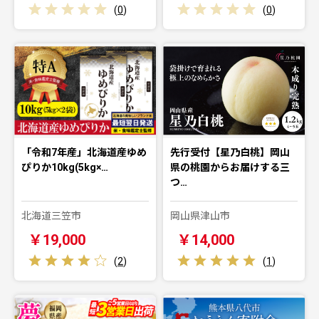
(
0
)
(
0
)
「令和7年産」北海道産ゆめ
先行受付【星乃白桃】岡山
ぴりか10kg(5kg×…
県の桃園からお届けする三
つ…
北海道三笠市
岡山県津山市
￥19,000
￥14,000
(
2
)
(
1
)