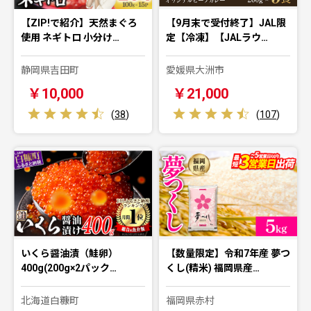
【ZIP!で紹介】天然まぐろ
【9月末で受付終了】JAL限
使用 ネギトロ 小分け…
定【冷凍】【JALラウ…
静岡県吉田町
愛媛県大洲市
￥10,000
￥21,000
(
38
)
(
107
)
いくら醤油漬（鮭卵）
【数量限定】令和7年産 夢つ
400g(200g×2パック…
くし(精米) 福岡県産…
北海道白糠町
福岡県赤村