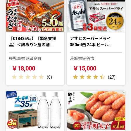
【0184359a】【緊急支援
アサヒスーパードライ
品】＜訳あり＞鰻の蒲…
350ml缶 24本 ビール…
鹿児島県東串良町
茨城県守谷市
￥18,000
￥15,000
(
0
)
(
27
)