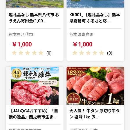
返礼品なし 熊本県八代市 お
KK001_【返礼品なし】熊本
うえん寄附金(1,00…
県嘉島町 ふるさと応…
熊本県八代市
熊本県嘉島町
￥1,000
￥1,000
(
0
)
(
0
)
【JALのCAおすすめ】「自
大人気！ 牛タン 厚切り牛タ
慢の逸品」西之表市生ま…
ン 塩味 1kg (5…