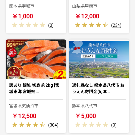
熊本県宇城市
山梨県甲府市
￥1,000
￥12,000
(
0
)
(
234
)
訳あり 銀鮭 切身 約2kg [宮
返礼品なし 熊本県八代市 お
城東洋 宮城県 …
うえん寄附金(5,00…
宮城県気仙沼市
熊本県八代市
￥12,500
￥5,000
(
304
)
(
0
)