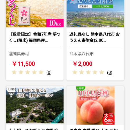
【数量限定】令和7年産 夢つ
返礼品なし 熊本県八代市 お
くし(精米) 福岡県産…
うえん寄附金(2,00…
福岡県赤村
熊本県八代市
￥11,500
￥2,000
(
0
)
(
0
)