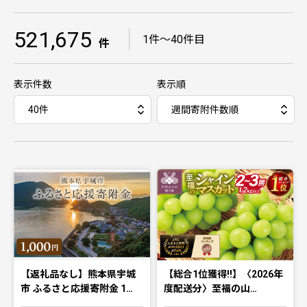
521,675
｜
1件〜40件目
件
表示件数
表示順
【返礼品なし】熊本県宇城
【総合1位獲得!!】〈2026年
市 ふるさと応援寄附金 1…
度配送分〉至福の山…