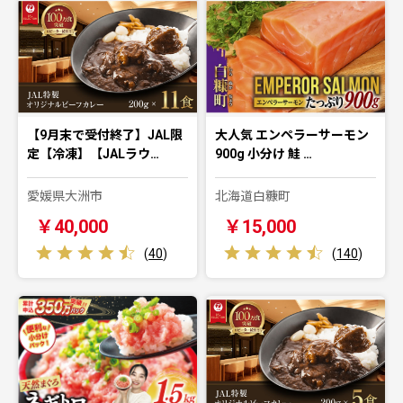
【9月末で受付終了】JAL限
大人気 エンペラーサーモン
定【冷凍】【JALラウ…
900g 小分け 鮭 …
愛媛県大洲市
北海道白糠町
￥40,000
￥15,000
(
40
)
(
140
)