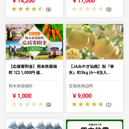
￥14,200
￥17,000
(
6
)
(
0
)
【応援寄附金】熊本県菊陽
【JAみやぎ仙南】梨「幸
町 1口 1,000円 返…
水」約3kg (6～8玉入…
熊本県菊陽町
宮城県角田市
￥1,000
￥9,000
(
0
)
(
1
)