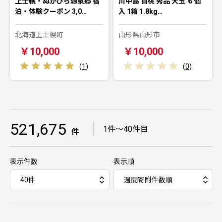
上士幌・ぬかびら源泉郷 宿
川中島 白桃 秀品 大玉 ６個
泊・体験クーポン 3,0…
入 1箱 1.8kg…
北海道上士幌町
山形県山形市
￥10,000
￥10,000
(
1
)
(
0
)
521,675
｜
1件～40件目
件
表示件数
表示順