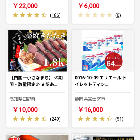
￥22,000
￥6,000
(
186
)
(
0
)
【四国一小さなまち】 ≪期
0016-10-09 エリエール ト
間・数量限定≫ ★訳あ…
イレットティシ…
高知県田野町
静岡県富士宮市
￥10,000
￥16,000
(
249
)
(
51
)