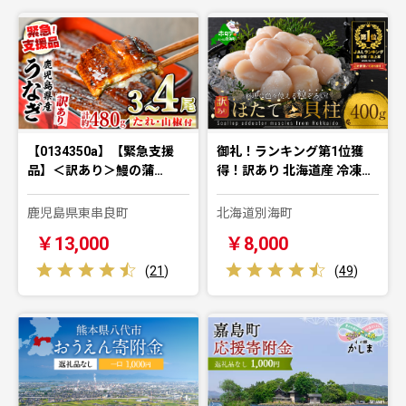
【0134350a】【緊急支援
御礼！ランキング第1位獲
品】＜訳あり＞鰻の蒲…
得！訳あり 北海道産 冷凍…
鹿児島県東串良町
北海道別海町
￥13,000
￥8,000
(
21
)
(
49
)