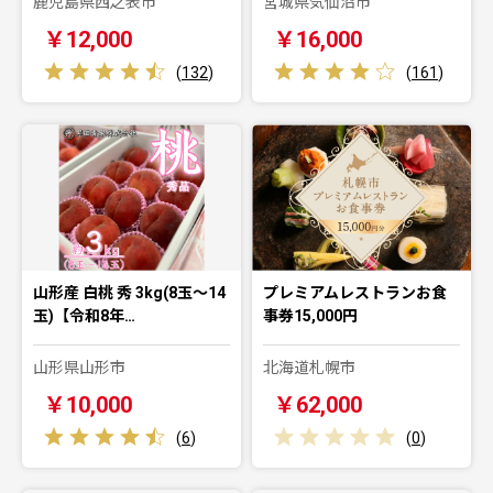
鹿児島県西之表市
宮城県気仙沼市
￥12,000
￥16,000
(
132
)
(
161
)
山形産 白桃 秀 3kg(8玉～14
プレミアムレストランお食
玉)【令和8年…
事券15,000円
山形県山形市
北海道札幌市
￥10,000
￥62,000
(
6
)
(
0
)