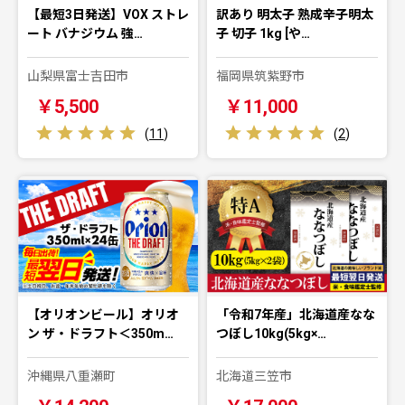
【最短3日発送】VOX ストレ
訳あり 明太子 熟成辛子明太
ート バナジウム 強…
子 切子 1kg [や…
山梨県富士吉田市
福岡県筑紫野市
￥5,500
￥11,000
(
11
)
(
2
)
【オリオンビール】オリオ
「令和7年産」北海道産なな
ン ザ・ドラフト＜350m…
つぼし10kg(5kg×…
沖縄県八重瀬町
北海道三笠市