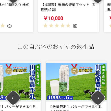
個入り 株式
【福岡市】米粉の焼菓子セット（3
抹茶バウム
種類×2袋）
摘み抹茶入
￥10,000
￥10,0
(
0
)
この自治体のおすすめ返礼品
ができる牛乳
【 数量限定 】バターができる牛乳
ウッドデ