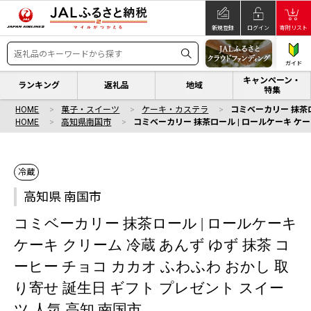
新規登録
ログイン
寄附リスト
ガイド
キャンペーン・
ランキング
返礼品
地域
特集
HOME
菓子・スイーツ
ケーキ・カステラ
コミベーカリー 抹茶ロ
HOME
高知県南国市
コミベーカリー 抹茶ロール | ロールケーキ ケー
冷蔵
高知県 南国市
コミベーカリー 抹茶ロール | ロールケーキ
ケーキ クリーム 冷蔵 あんず ゆず 抹茶 コ
ーヒー チョコ カカオ ふわふわ おかし 取
り寄せ 誕生日 ギフト プレゼント スイー
ツ 人気 高知 南国市