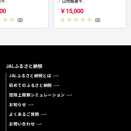
／ 山地酪農牛…
『mekikino
￥15,000
￥52,
(
0
)
JALふるさと納税
JALふるさと納税とは
初めてのふるさと納税
控除上限額シミュレーション
お知らせ
よくあるご質問
お問い合わせ