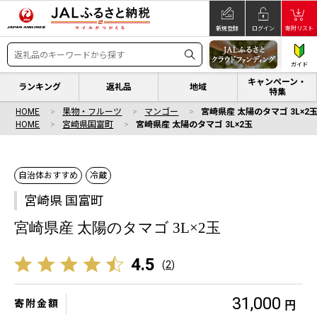
新規登録
ログイン
寄附リスト
ガイド
キャンペーン・
ランキング
返礼品
地域
特集
HOME
果物・フルーツ
マンゴー
宮崎県産 太陽のタマゴ 3L×2
HOME
宮崎県国富町
宮崎県産 太陽のタマゴ 3L×2玉
自治体おすすめ
冷蔵
宮崎県 国富町
宮崎県産 太陽のタマゴ 3L×2玉
4.5
(
2
)
31,000
寄附金額
円