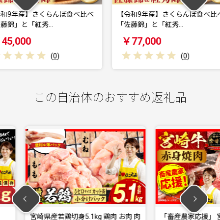
んぼ食べ比べ
【令和9年産】さくらんぼ食べ比べ
【令和9
「佐藤錦」と「紅秀…
峰」 秀2L 
￥77,000
￥24,
)
(
0
)
この自治体のおすすめ返礼品
g 鶏肉 お肉 肉
「畜産農家応援」 宮崎牛赤身(ウデ
宮崎名