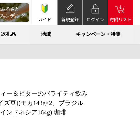
ガイド
新規登録
ログイン
寄附リスト
返礼品
地域
キャンペーン・特集
ティー＆ビターのバライティ飲み
豆)(モカ143g×2、ブラジル
インドネシア164g) 珈琲