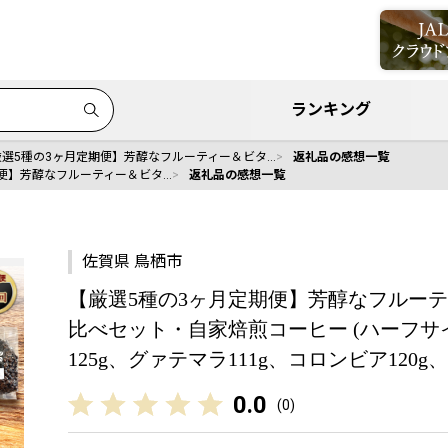
ランキング
厳選5種の3ヶ月定期便】芳醇なフルーティー＆ビタ…
返礼品の感想一覧
期便】芳醇なフルーティー＆ビタ…
返礼品の感想一覧
佐賀県 鳥栖市
【厳選5種の3ヶ月定期便】芳醇なフルー
比べセット・自家焙煎コーヒー (ハーフサイズ
125g、グァテマラ111g、コロンビア120g、
0.0
(
0
)