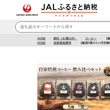
HOME
飲料（お酒以外）
コーヒー
【
HOME
佐賀県鳥栖市
【厳選5種の3ヶ月定