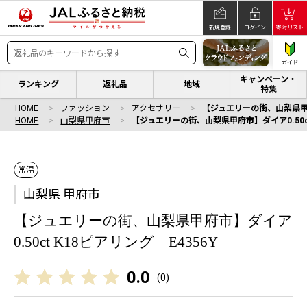
新規登録
ログイン
寄附リスト
ガイド
キャンペーン・
ランキング
返礼品
地域
特集
HOME
ファッション
アクセサリー
【ジュエリーの街、山梨県甲府市
HOME
山梨県甲府市
【ジュエリーの街、山梨県甲府市】ダイア0.50ct 
常温
山梨県 甲府市
【ジュエリーの街、山梨県甲府市】ダイア
0.50ct K18ピアリング E4356Y
0.0
(
0
)