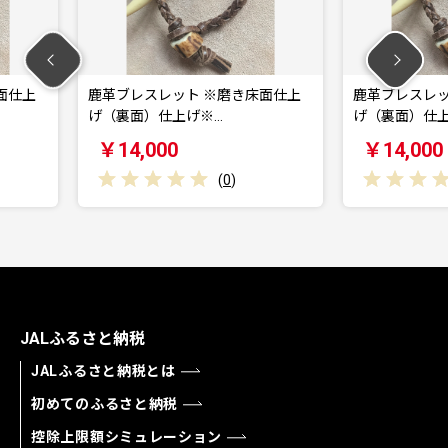
 ※磨き床面仕上
鹿革ブレスレット ※磨き床面仕上
鹿
げ※…
げ（裏面）仕上げ※…
仕
￥14,000
￥
(
0
)
(
0
)
JALふるさと納税
JALふるさと納税とは
初めてのふるさと納税
控除上限額シミュレーション