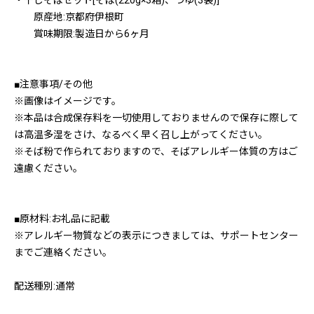
・干しそばセット[そば(220g×3箱)、つゆ(3袋)]
原産地:京都府伊根町
賞味期限:製造日から6ヶ月
■注意事項/その他
※画像はイメージです。
※本品は合成保存料を一切使用しておりませんので保存に際して
は高温多湿をさけ、なるべく早く召し上がってください。
※そば粉で作られておりますので、そばアレルギー体質の方はご
遠慮ください。
■原材料:お礼品に記載
※アレルギー物質などの表示につきましては、サポートセンター
までご連絡ください。
配送種別:通常