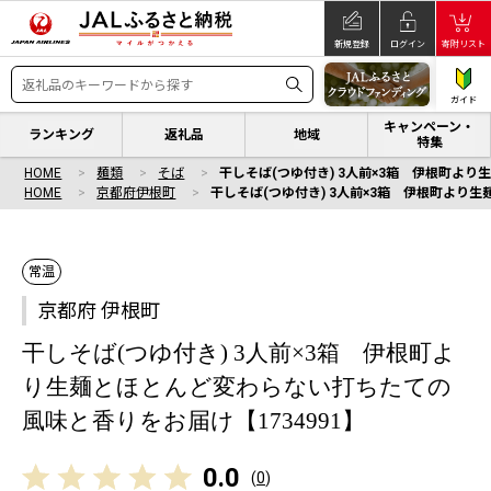
新規登録
ログイン
寄附リスト
ガイド
キャンペーン・
ランキング
返礼品
地域
特集
HOME
麺類
そば
干しそば(つゆ付き) 3人前×3箱 伊根町より
HOME
京都府伊根町
干しそば(つゆ付き) 3人前×3箱 伊根町より
常温
京都府 伊根町
干しそば(つゆ付き) 3人前×3箱 伊根町よ
り生麺とほとんど変わらない打ちたての
風味と香りをお届け【1734991】
0.0
(
0
)