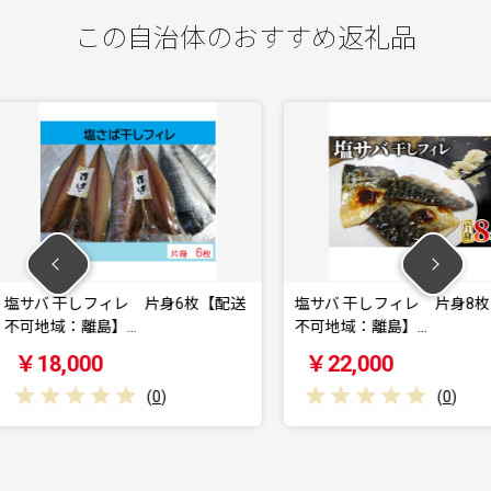
この自治体のおすすめ返礼品
 片身6枚【配送
塩サバ 干しフィレ 片身8枚【配送
さばの
不可地域：離島】…
域：離
￥22,000
￥1
(
0
)
(
0
)