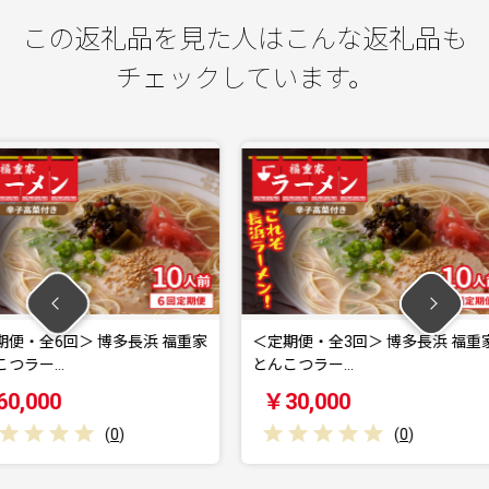
この返礼品を見た人はこんな返礼品も
チェックしています。
博多長浜 福重家
＜定期便・全3回＞ 博多長浜 福重家
＜定期便
とんこつラー…
家 とん
￥30,000
￥12
(
0
)
(
0
)