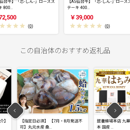
ん-」ロースス
【A5仙台牛】「芯-しん-」ロースス
【A5仙
テーキ 400…
テーキ 2
￥39,000
￥22,
0
)
(
0
)
この自治体のおすすめ返礼品
【7月・8月発送不
舘養蜂場本店 九華はちみつ 130g×6
柿安
本 国産 …
ビー