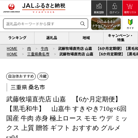
新規登録
ログイン
寄附リスト
ガイド
キャンペーン・
ランキング
返礼品
地域
特集
HOME
肉
牛肉
武藤牧場直売店 山嘉 【6か月定期便】【黒毛和牛】 
HOME
三重県桑名市
武藤牧場直売店 山嘉 【6か月定期便】【黒毛和牛】
自治体おすすめ
冷蔵
三重県 桑名市
武藤牧場直売店 山嘉 【6か月定期便】
【黒毛和牛】 山嘉牛 すきやき710g×6回
国産 牛肉 赤身 極上ロース モモ ウデ ミッ
クス 上質 贈答 ギフト おすすめ グルメ
sa04