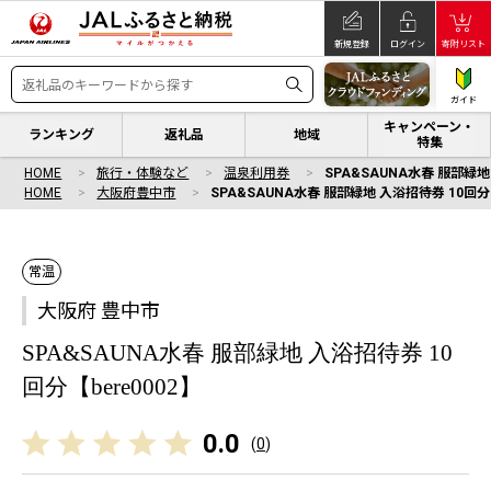
新規登録
ログイン
寄附リスト
ガイド
キャンペーン・
ランキング
返礼品
地域
特集
HOME
旅行・体験など
温泉利用券
SPA&SAUNA水春 服部緑地
HOME
大阪府豊中市
SPA&SAUNA水春 服部緑地 入浴招待券 10回分【
常温
大阪府 豊中市
SPA&SAUNA水春 服部緑地 入浴招待券 10
回分【bere0002】
0.0
(
0
)