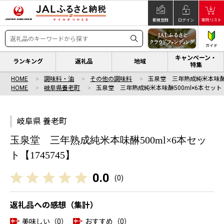
新規登録
ログイン
寄附リスト
ガイド
キャンペーン・
ランキング
返礼品
地域
特集
HOME
調味料・油
その他の調味料
玉泉堂 三年熟成純米本味醂5
HOME
岐阜県養老町
玉泉堂 三年熟成純米本味醂500ml×6本セット
岐阜県 養老町
玉泉堂 三年熟成純米本味醂500ml×6本セッ
ト【1745745】
0.0
(
0
)
返礼品への感想（集計）
美味しい（0）
おすすめ（0）