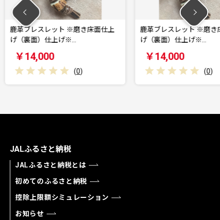
※磨き床面仕上
鹿革ブレスレット ※磨き床面仕上
鹿革ブ
…
げ（裏面）仕上げ※…
仕上げ
￥14,000
￥14
(
0
)
(
0
)
JALふるさと納税
JALふるさと納税とは
初めてのふるさと納税
控除上限額シミュレーション
お知らせ