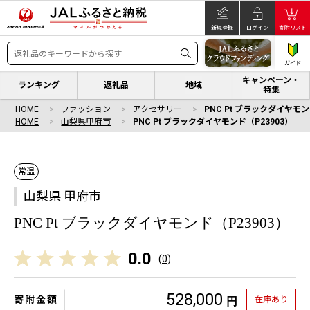
新規登録
ログイン
寄附リスト
ガイド
キャンペーン・
ランキング
返礼品
地域
特集
HOME
ファッション
アクセサリー
PNC Pt ブラックダイヤモン
HOME
山梨県甲府市
PNC Pt ブラックダイヤモンド（P23903）
常温
山梨県 甲府市
PNC Pt ブラックダイヤモンド（P23903）
0.0
(
0
)
528,000
寄附金額
在庫あり
円