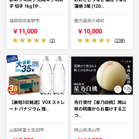
子 切子 1kg [や…
蒲焼 3尾 (120…
福岡県筑紫野市
鹿児島県大崎町
￥11,000
￥10,000
(
2
)
(
238
)
【最短3日発送】VOX ストレ
先行受付【星乃白桃】岡山
ート バナジウム 強…
県の桃園からお届けする三
つ…
山梨県富士吉田市
岡山県津山市