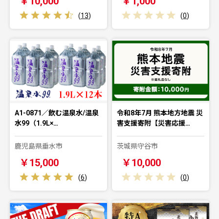
￥10,000
￥1,000
(
13
)
(
0
)
A1-0871／飲む温泉水/温泉
令和8年7月 熊本地方地震 災
水99（1.9L×…
害支援寄附【災害応援…
鹿児島県垂水市
茨城県守谷市
￥15,000
￥10,000
(
6
)
(
0
)