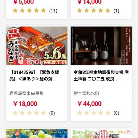
￥5,500
￥14,000
(
11
)
(
1
)
【0184359a】【緊急支援
令和8年熊本地震復興支援 産
品】＜訳あり＞鰻の蒲…
土神宴 二〇二五 改良…
鹿児島県東串良町
熊本県和水町
￥18,000
￥44,000
(
0
)
(
0
)