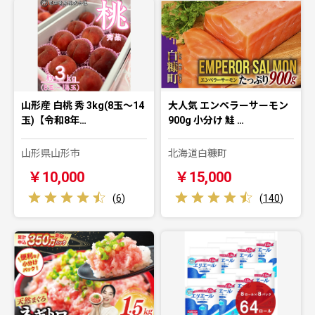
山形産 白桃 秀 3kg(8玉～14
大人気 エンペラーサーモン
玉)【令和8年…
900g 小分け 鮭 …
山形県山形市
北海道白糠町
￥10,000
￥15,000
(
6
)
(
140
)