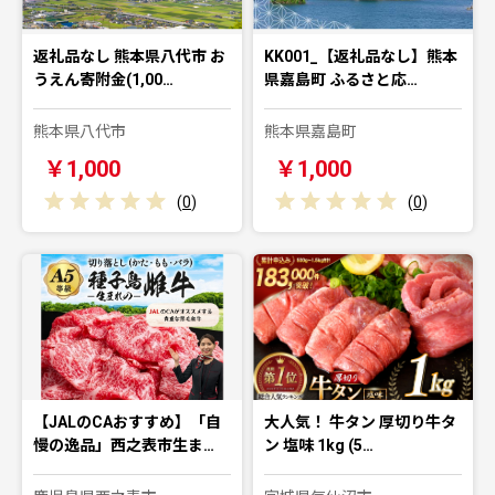
返礼品なし 熊本県八代市 お
KK001_【返礼品なし】熊本
うえん寄附金(1,00…
県嘉島町 ふるさと応…
熊本県八代市
熊本県嘉島町
￥1,000
￥1,000
(
0
)
(
0
)
【JALのCAおすすめ】「自
大人気！ 牛タン 厚切り牛タ
慢の逸品」西之表市生ま…
ン 塩味 1kg (5…