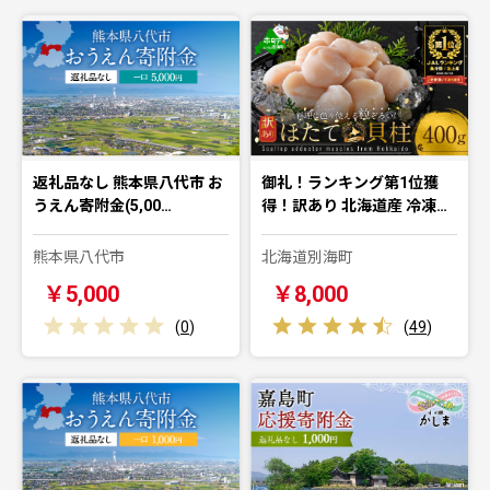
返礼品なし 熊本県八代市 お
御礼！ランキング第1位獲
うえん寄附金(5,00…
得！訳あり 北海道産 冷凍…
熊本県八代市
北海道別海町
￥5,000
￥8,000
(
0
)
(
49
)