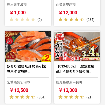
熊本県宇城市
山梨県甲府市
￥1,000
￥12,000
(
0
)
(
234
)
訳あり 銀鮭 切身 約2kg [宮
【0134350a】【緊急支援
城東洋 宮城県 …
品】＜訳あり＞鰻の蒲…
宮城県気仙沼市
鹿児島県東串良町
￥12,500
￥13,000
(
304
)
(
21
)