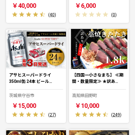
￥40,000
￥6,000
(
40
)
(
0
)
アサヒスーパードライ
【四国一小さなまち】 ≪期
350ml缶 24本 ビール…
間・数量限定≫ ★訳あ…
茨城県守谷市
高知県田野町
￥15,000
￥10,000
(
27
)
(
249
)