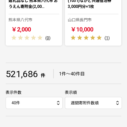
返礼品なし 熊本県八代市 お
(1031)ながと共通宿泊券
うえん寄附金(2,00…
3,000円分×1枚
熊本県八代市
山口県長門市
￥2,000
￥10,000
(
0
)
(
1
)
521,686
｜
1件～40件目
件
表示件数
表示順