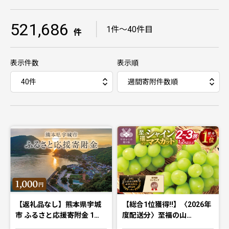
521,686
｜
1件〜40件目
件
表示件数
表示順
【返礼品なし】熊本県宇城
【総合1位獲得!!】〈2026年
市 ふるさと応援寄附金 1…
度配送分〉至福の山…