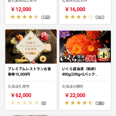
鹿児島県西之表市
宮城県気仙沼市
￥12,000
￥16,000
(
132
)
(
161
)
プレミアムレストランお食
いくら醤油漬（鮭卵）
事券15,000円
400g(200g×2パック…
北海道札幌市
北海道白糠町
￥62,000
￥22,000
(
0
)
(
186
)