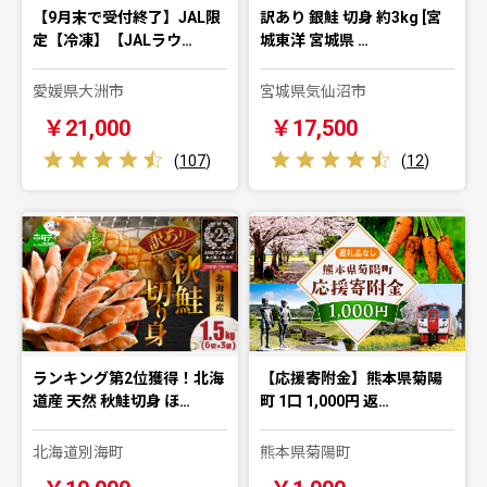
【9月末で受付終了】JAL限
訳あり 銀鮭 切身 約3kg [宮
定【冷凍】【JALラウ…
城東洋 宮城県 …
愛媛県大洲市
宮城県気仙沼市
￥21,000
￥17,500
(
107
)
(
12
)
ランキング第2位獲得！北海
【応援寄附金】熊本県菊陽
道産 天然 秋鮭切身 ほ…
町 1口 1,000円 返…
北海道別海町
熊本県菊陽町