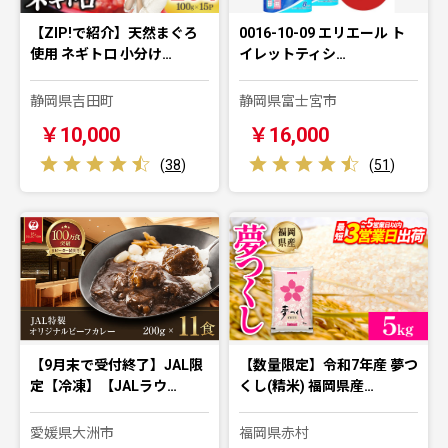
【ZIP!で紹介】天然まぐろ
0016-10-09 エリエール ト
使用 ネギトロ 小分け…
イレットティシ…
静岡県吉田町
静岡県富士宮市
￥10,000
￥16,000
(
38
)
(
51
)
【9月末で受付終了】JAL限
【数量限定】令和7年産 夢つ
定【冷凍】【JALラウ…
くし(精米) 福岡県産…
愛媛県大洲市
福岡県赤村