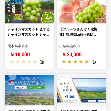
シャインマスカット 恋する
【フルーツまんぞく定期
シャインマスカット シャ…
便】桃 約2kg(5～8玉)…
熊本県宇城市
山梨県笛吹市
￥18,000
￥20,000
(
0
)
(
2
)