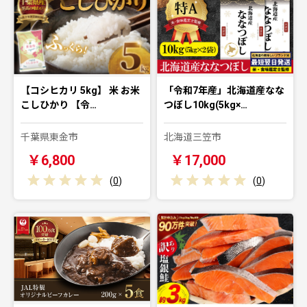
【コシヒカリ 5kg】 米 お米
「令和7年産」北海道産なな
こしひかり 【令…
つぼし10kg(5kg×…
千葉県東金市
北海道三笠市
￥6,800
￥17,000
(
0
)
(
0
)