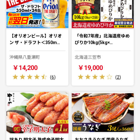
【オリオンビール】オリオ
「令和7年産」北海道産ゆめ
ン ザ・ドラフト＜350m…
ぴりか10kg(5kg×…
沖縄県八重瀬町
北海道三笠市
￥14,200
￥19,000
(
6
)
(
2
)
訳あり 明太子 熟成辛子明太
おおさきうなぎ 国産うなぎ