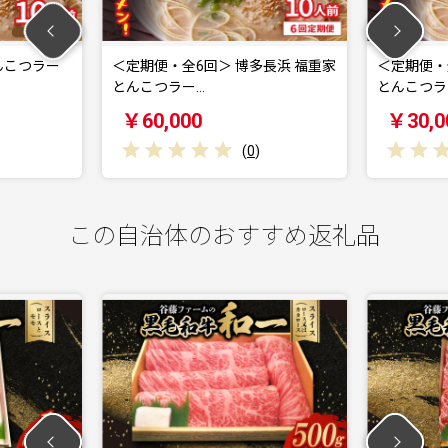
期便・全6回＞ 博多長浜 福重家
＜定期便・全3回＞ 博多長浜 福重
こつラー…
とんこつラー…
0,000
￥30,000
(
0
)
(
0
)
この自治体のおすすめ返礼品