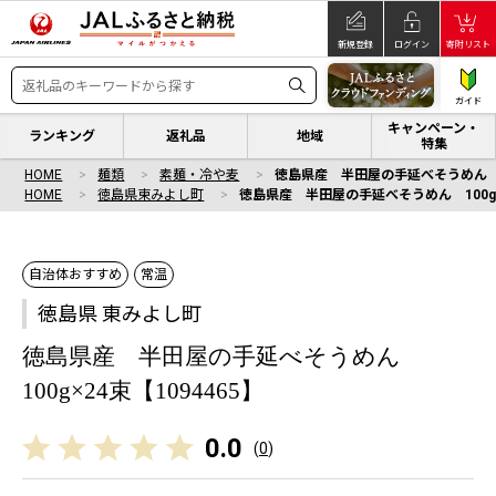
新規登録
ログイン
寄附リスト
ガイド
キャンペーン・
ランキング
返礼品
地域
特集
HOME
麺類
素麺・冷や麦
徳島県産 半田屋の手延べそうめん 100
HOME
徳島県東みよし町
徳島県産 半田屋の手延べそうめん 100g×2
自治体おすすめ
常温
徳島県 東みよし町
徳島県産 半田屋の手延べそうめん
100g×24束【1094465】
0.0
(
0
)