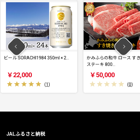
350ml × 2…
かみふらの和牛 ロース すき焼き＆
【令和8
ステーキ 800…
ーム 産
￥50,000
￥28
1
)
(
0
)
JALふるさと納税