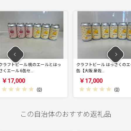
エールとはっ
クラフトビール はっさくのエール 6
クラフト
缶【大阪 泉佐…
阪 泉佐野
￥17,000
￥17,
0
)
(
0
)
この自治体のおすすめ返礼品