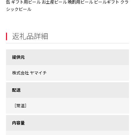
缶 ギフト用ビール お土産ビール 晩酌用ビール ビールギフト クラ
シックビール
返礼品詳細
提供元
株式会社 ヤマイチ
配送
［常温］
内容量