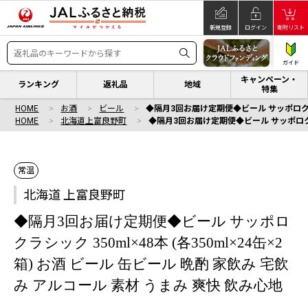
新規登録
ログイン
寄附リスト
ガイド
キャンペーン・
ランキング
返礼品
地域
特集
HOME
お酒
ビール
◆隔月3回お届け定期便◆ビール サッポロクラシッ
HOME
北海道上富良野町
◆隔月3回お届け定期便◆ビール サッポロクラシッ
常温
北海道 上富良野町
◆隔月3回お届け定期便◆ビール サッポロ
クラシック 350ml×48本 (各350ml×24缶×2
箱) お酒 ビール 缶ビール 晩酌 家飲み 宅飲
み アルコール 素材 うまみ 爽快 飲み心地