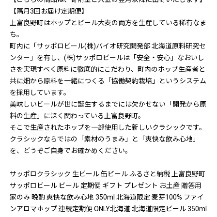
【隔月3回お届け定期便】
上富良野町はホップとビール大麦の両方を生産している稀有なま
ち。
町内に「サッポロビール(株)バイオ研究開発部 北海道原料研究セ
ンター」を有し、(株)サッポロビールは「安全・安心」なおいし
さを実現すべく原料に徹底的にこだわり、町内のホップ生産者と
共に畑から原料を一緒につくる「協働契約栽培」というシステム
を採用しています。
美味しいビールが世に誕生するまでには欠かせない「開発から原
料の生産」に深く関わっている上富良野町。
そこで生産されたホップを一部使用した新しいクラシックです。
クラシックならではの「素材のうまみ」と「爽快な飲み心地」
を、どうぞご自身でお確かめください。
サッポロクラシック 生ビール 缶ビール ふるさと納税 上富良野町
サッポロビール ビール 定期便 ギフト プレゼント お土産 贈答用
家のみ 晩酌 爽快な飲み心地 350ml 北海道限定 麦芽100% ファイ
ンアロマホップ 連続定期便 ONLY北海道 北海道限定ビール 350ml