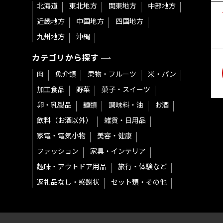
北海道
東北地方
関東地方
中部地方
近畿地方
中国地方
四国地方
九州地方
沖縄
カテゴリから探す
肉
魚介類
果物・フルーツ
米・パン
加工食品
野菜
菓子・スイーツ
卵・乳製品
麺類
調味料・油
お酒
飲料（お酒以外）
雑貨・日用品
家電・電気小物
美容・健康
ファッション
家具・インテリア
趣味・アウトドア用品
旅行・体験など
返礼品なし・感謝状
セット類・その他