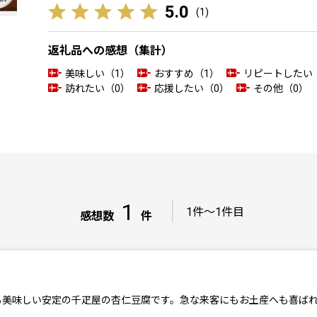
5.0
(
1
)
返礼品への感想（集計）
美味しい（1）
おすすめ（1）
リピートしたい
訪れたい（0）
応援したい（0）
その他（0）
1
｜
1件～1件目
感想数
件
も美味しい安定の千疋屋の杏仁豆腐です。急な来客にもお土産へも喜ば