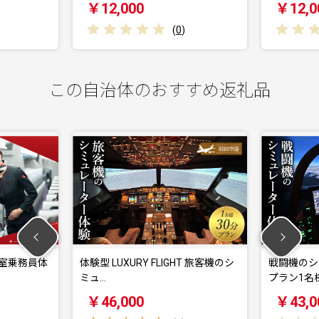
￥12,000
￥12,000
(
0
)
(
この自治体のおすすめ返礼品
乗務員体
体験型 LUXURY FLIGHT 旅客機のシ
戦闘機のシミュ
ミュ…
プラン1名様 羽
￥46,000
￥43,000