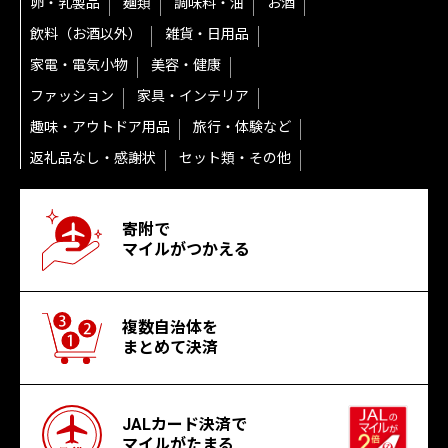
卵・乳製品
麺類
調味料・油
お酒
飲料（お酒以外）
雑貨・日用品
家電・電気小物
美容・健康
ファッション
家具・インテリア
趣味・アウトドア用品
旅行・体験など
返礼品なし・感謝状
セット類・その他
寄附で
マイルがつかえる
複数自治体を
まとめて決済
JALカード決済で
マイルがたまる