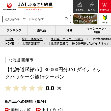
新規登録
ログイン
寄附リスト
ガイド
キャンペーン・
ランキング
返礼品
地域
特集
HOME
旅行・体験など
宿泊券・パッケージ旅行
【北海道函館市
HOME
北海道函館市
【北海道函館市】30,000円分JALダイナミック
北海道 函館市
【北海道函館市】30,000円分JALダイナミッ
クパッケージ旅行クーポン
0.0
(
0
)
返礼品への感想（集計）
美味しい（0）
おすすめ（0）