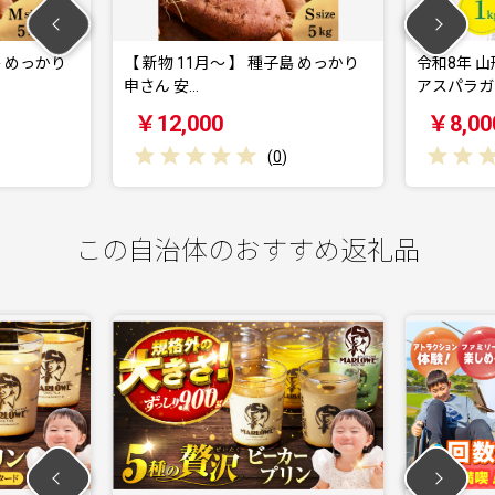
新物 11月～ 】 種子島 めっかり
令和8年 山形県川西町産 雪国朝
ん 安…
アスパラガス(…
12,000
￥8,000
(
0
)
(
0
)
この自治体のおすすめ返礼品