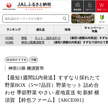
新規登録
ログイン
寄附リスト
ガイド
キャンペーン・
ランキング
返礼品
地域
特集
HOME
野菜
セット・詰め合わせ
【最短1週間以内発送】すずなり採
HOME
神奈川県横須賀市
【最短1週間以内発送】すずなり採れたて野菜B
自治体おすすめ
冷蔵
神奈川県 横須賀市
【最短1週間以内発送】すずなり採れたて
野菜BOX（5〜7品目）野菜セット 詰め合
わせ 季節野菜 やさい 産地直送 旬 新鮮 横
須賀 【鈴也ファーム】 [AKCE001]