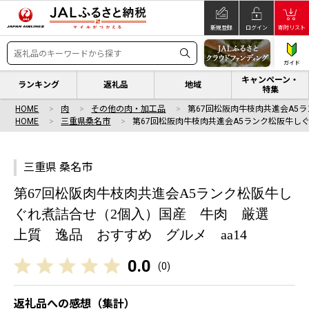
新規登録
ログイン
寄附リスト
ガイド
キャンペーン・
ランキング
返礼品
地域
特集
HOME
肉
その他の肉・加工品
第67回松阪肉牛枝肉共進会A5
HOME
三重県桑名市
第67回松阪肉牛枝肉共進会A5ランク松阪牛し
三重県 桑名市
第67回松阪肉牛枝肉共進会A5ランク松阪牛し
ぐれ煮詰合せ（2個入）国産 牛肉 厳選
上質 逸品 おすすめ グルメ aa14
0.0
(
0
)
返礼品への感想（集計）