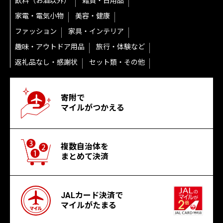
飲料（お酒以外）
雑貨・日用品
家電・電気小物
美容・健康
ファッション
家具・インテリア
趣味・アウトドア用品
旅行・体験など
返礼品なし・感謝状
セット類・その他
寄附で
マイルがつかえる
複数自治体を
まとめて決済
JALカード決済で
マイルがたまる