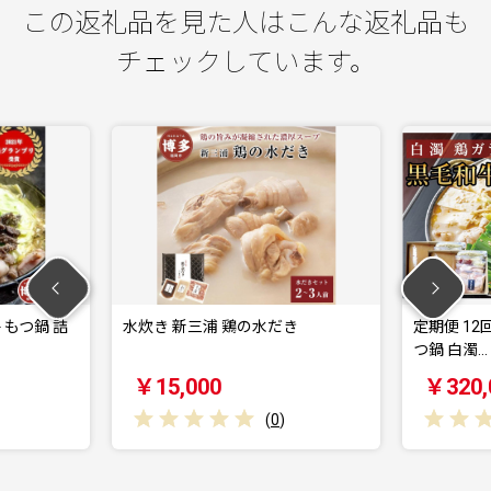
この返礼品を見た人はこんな返礼品も
チェックしています。
もつ鍋 詰
水炊き 新三浦 鶏の水だき
定期便 12
つ鍋 白濁…
￥15,000
￥320,
(
0
)