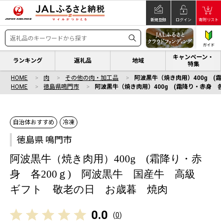
新規登録
ログイン
寄附リスト
ガイド
キャンペーン・
ランキング
返礼品
地域
特集
HOME
肉
その他の肉・加工品
阿波黒牛（焼き肉用）400g 
HOME
徳島県鳴門市
阿波黒牛（焼き肉用）400g (霜降り・赤身
自治体おすすめ
冷凍
徳島県 鳴門市
阿波黒牛（焼き肉用）400g (霜降り・赤
身 各200ｇ) 阿波黒牛 国産牛 高級
ギフト 敬老の日 お歳暮 焼肉
0.0
(
0
)