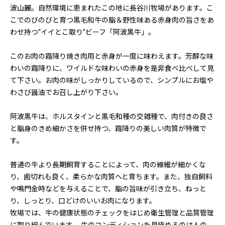
波山麗。自然環境に恵まれたこの地に長谷川牧場があります。こ
こでのびのびと育つ黒毛和牛の脂＆野性味ある赤身肉の旨さをあ
わせ持つ“イイとこ取り”ビーフ「阿波黒牛」。
このお肉の霜降り焼き肉用と赤身が一度に味わえます。芳醇な味
わいの霜降りに、ワイルドな味わいの赤身を是非食べ比べして見
て下さい。お肉の味がしっかりしているので、シンプルにお塩や
わさび醤油でお召し上がり下さい。
阿波黒牛は、ホルスタインと黒毛和種の交雑種で、肉付きの良さ
と脂身のきめ細かさを併せ持つ、霜降りの美しい肉質が特徴で
す。
普通の牛より長期飼育することによって、肉の線維が細かくな
り、歯切れも良く、柔らかな肉質へと育ちます。また、独自飼料
や鳴門金時などを与えることで、脂の旨味が引き立ち、ねっと
り、しっとり、口どけのいいお肉になります。
牧場では、牛の健康状態のチェックをはじめ衛生管理と品質管理