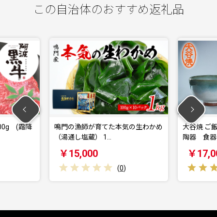
この自治体のおすすめ返礼品
0g (霜降
鳴門の漁師が育てた本気の生わかめ
大谷焼 ご
（湯通し塩蔵） 1…
陶器 食器
￥15,000
￥17,0
(
0
)