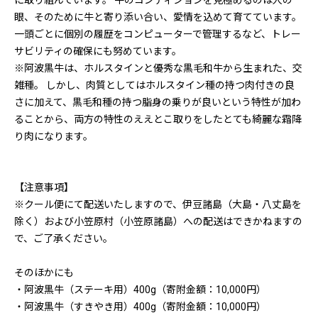
に取り組んでいます。 牛のコンディションを見極めるのは人の
眼、そのために牛と寄り添い合い、愛情を込めて育てています。
一頭ごとに個別の履歴をコンピューターで管理するなど、トレー
サビリティの確保にも努めています。
※阿波黒牛は、ホルスタインと優秀な黒毛和牛から生まれた、交
雑種。 しかし、肉質としてはホルスタイン種の持つ肉付きの良
さに加えて、黒毛和種の持つ脂身の乗りが良いという特性が加わ
ることから、両方の特性のええとこ取りをしたとても綺麗な霜降
り肉になります。
【注意事項】
※クール便にて配送いたしますので、伊豆諸島（大島・八丈島を
除く）および小笠原村（小笠原諸島）への配送はできかねますの
で、ご了承ください。
そのほかにも
・阿波黒牛（ステーキ用）400g（寄附金額：10,000円）
・阿波黒牛（すきやき用）400g（寄附金額：10,000円）