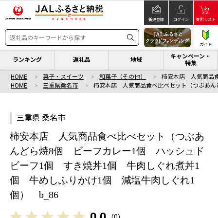
新規登録
ログイン
寄附リスト
ガイド
キャンペーン・
ランキング
返礼品
地域
特集
HOME
菓子・スイーツ
和菓子（その他）
柿安本店 人気商品
HOME
三重県桑名市
柿安本店 人気商品食べ比べセット（つぶあん
三重県 桑名市
柿安本店 人気商品食べ比べセット（つぶあ
んどら焼8個 ビーフカレー1個 ハッシュド
ビーフ1個 すき焼丼1個 牛肉しぐれ煮丼1
個 牛めしふりかけ1個 減塩牛肉しぐれ1
個） b_86
0.0
(
0
)