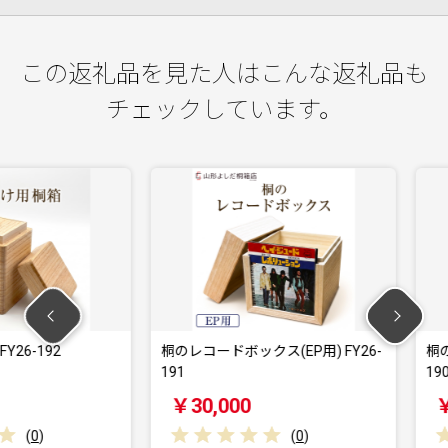
この返礼品を見た人はこんな返礼品も
チェックしています。
92
桐のレコードボックス(EP用) FY26-
桐のレコード
191
190
￥30,000
￥55,0
(
0
)