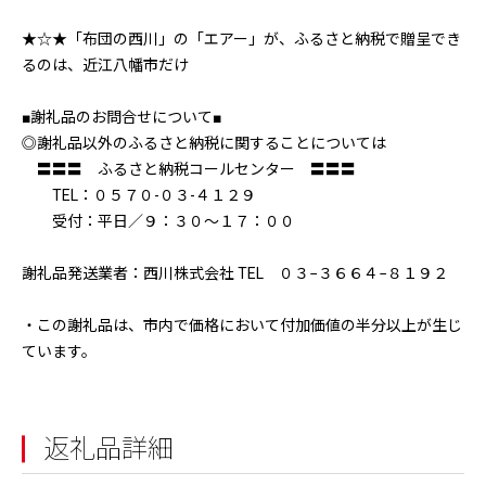
★☆★「布団の西川」の「エアー」が、ふるさと納税で贈呈でき
るのは、近江八幡市だけ
■謝礼品のお問合せについて■
◎謝礼品以外のふるさと納税に関することについては
〓〓〓 ふるさと納税コールセンター 〓〓〓
TEL：０５７０-０３-４１２９
受付：平日／９：３０～１７：００
謝礼品発送業者：西川株式会社 TEL ０３−３６６４−８１９２
・この謝礼品は、市内で価格において付加価値の半分以上が生じ
ています。
返礼品詳細