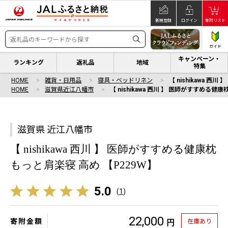
新規登録
ログイン
寄附リスト
ガイド
キャンペーン・
ランキング
返礼品
地域
特集
HOME
雑貨・日用品
寝具・ベッドリネン
【 nishikawa 
HOME
滋賀県近江八幡市
【 nishikawa 西川 】 医師がすすめる健
滋賀県 近江八幡市
【 nishikawa 西川 】 医師がすすめる健康枕
もっと肩楽寝 高め 【P229W】
5.0
(
1
)
22,000
寄附金額
在庫あり
円