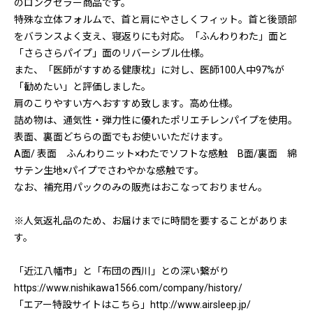
のロングセラー商品です。
特殊な立体フォルムで、首と肩にやさしくフィット。首と後頭部
をバランスよく支え、寝返りにも対応。「ふんわりわた」面と
「さらさらパイプ」面のリバーシブル仕様。
また、「医師がすすめる健康枕」に対し、医師100人中97%が
「勧めたい」と評価しました。
肩のこりやすい方へおすすめ致します。高め仕様。
詰め物は、通気性・弾力性に優れたポリエチレンパイプを使用。
表面、裏面どちらの面でもお使いいただけます。
A面/ 表面 ふんわりニット×わたでソフトな感触 B面/裏面 綿
サテン生地×パイプでさわやかな感触です。
なお、補充用パックのみの販売はおこなっておりません。
※人気返礼品のため、お届けまでに時間を要することがありま
す。
「近江八幡市」と「布団の西川」との深い繋がり
https://www.nishikawa1566.com/company/history/
「エアー特設サイトはこちら」http://www.airsleep.jp/