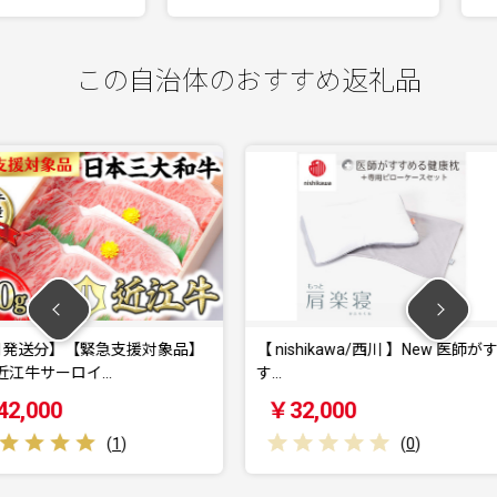
この自治体のおすすめ返礼品
支援対象品】
【 nishikawa/西川 】New 医師がす
【 nish
す…
す…
￥32,000
￥32,
)
(
0
)