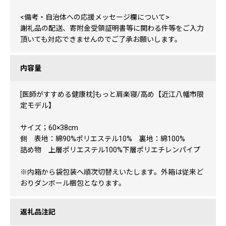
<備考・自治体への応援メッセージ欄について>
謝礼品の配送、寄附金受領証明書等に関わる件等をご入力
頂いても対応できませんのでご了承お願いします。
内容量
[医師がすすめる健康枕]もっと肩楽寝/高め【近江八幡市限
定モデル】
サイズ；60×38cm
側 表地：綿90%ポリエステル10% 裏地：綿100%
詰め物 上層ポリエステル100%下層ポリエチレンパイプ
※内箱から袋包装へ順次切替えいたします。外箱は従来ど
おりダンボール梱包となります。
返礼品注記