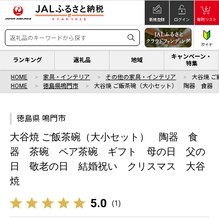
新規登録
ログイン
寄附リスト
ガイド
キャンペーン・
ランキング
返礼品
地域
特集
HOME
家具・インテリア
その他の家具・インテリア
大谷焼 
HOME
徳島県鳴門市
大谷焼 ご飯茶碗（大小セット） 陶器 食器 
徳島県 鳴門市
大谷焼 ご飯茶碗（大小セット） 陶器 食
器 茶碗 ペア茶碗 ギフト 母の日 父の
日 敬老の日 結婚祝い クリスマス 大谷
焼
5.0
(
1
)