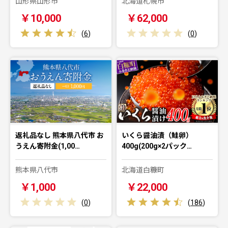
山形県山形市
北海道札幌市
￥10,000
￥62,000
(
6
)
(
0
)
返礼品なし 熊本県八代市 お
いくら醤油漬（鮭卵）
うえん寄附金(1,00…
400g(200g×2パック…
熊本県八代市
北海道白糠町
￥1,000
￥22,000
(
0
)
(
186
)