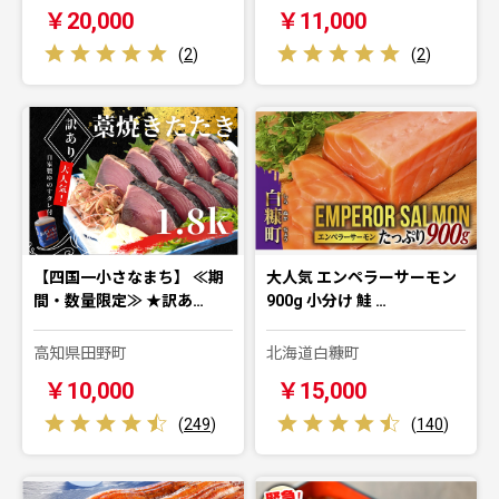
￥20,000
￥11,000
(
2
)
(
2
)
【四国一小さなまち】 ≪期
大人気 エンペラーサーモン
間・数量限定≫ ★訳あ…
900g 小分け 鮭 …
高知県田野町
北海道白糠町
￥10,000
￥15,000
(
249
)
(
140
)