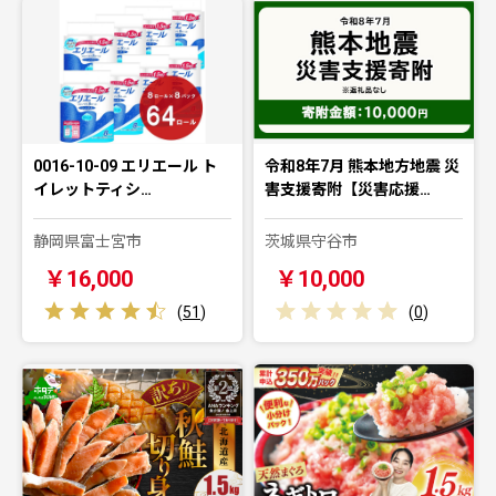
0016-10-09 エリエール ト
令和8年7月 熊本地方地震 災
イレットティシ…
害支援寄附【災害応援…
静岡県富士宮市
茨城県守谷市
￥16,000
￥10,000
(
51
)
(
0
)