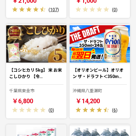
￥21,000
￥1,000
(
107
)
(
0
)
【コシヒカリ 5kg】 米 お米
【オリオンビール】オリオ
こしひかり 【令…
ン ザ・ドラフト＜350m…
千葉県東金市
沖縄県八重瀬町
￥6,800
￥14,200
(
0
)
(
6
)