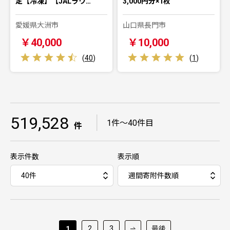
定【冷凍】【JALラウ…
3,000円分×1枚
愛媛県大洲市
山口県長門市
￥40,000
￥10,000
(
40
)
(
1
)
519,528
｜
1件～40件目
件
表示件数
表示順
2
3
最後
1