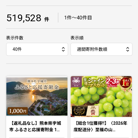
519,528
｜
1件〜40件目
件
表示件数
表示順
【返礼品なし】熊本県宇城
【総合1位獲得!!】〈2026年
市 ふるさと応援寄附金 1…
度配送分〉至福の山…