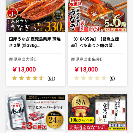
国産うなぎ 鹿児島県産 蒲焼
【0184359a】【緊急支援
き 2尾 (計330g…
品】＜訳あり＞鰻の蒲…
鹿児島県大崎町
鹿児島県東串良町
￥13,000
￥18,000
(
61
)
(
0
)