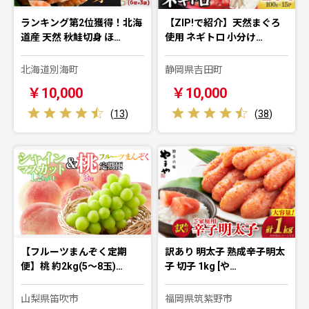
ランキング第2位獲得！北海
【ZIP!で紹介】天然まぐろ
道産 天然 秋鮭切身 ほ…
使用 ネギトロ 小分け…
北海道別海町
静岡県吉田町
￥10,000
￥10,000
(
13
)
(
38
)
【フルーツまんぞく定期
訳あり 明太子 熟成辛子明太
便】桃 約2kg(5～8玉)…
子 切子 1kg [や…
山梨県笛吹市
福岡県筑紫野市