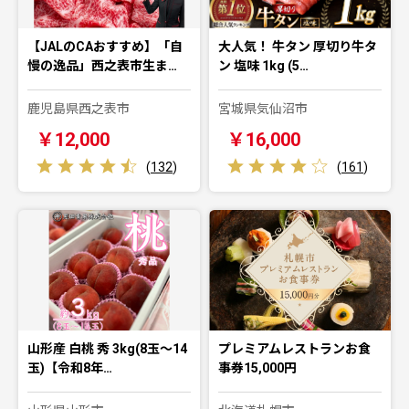
【JALのCAおすすめ】「自
大人気！ 牛タン 厚切り牛タ
慢の逸品」西之表市生ま…
ン 塩味 1kg (5…
鹿児島県西之表市
宮城県気仙沼市
￥12,000
￥16,000
(
132
)
(
161
)
山形産 白桃 秀 3kg(8玉～14
プレミアムレストランお食
玉)【令和8年…
事券15,000円