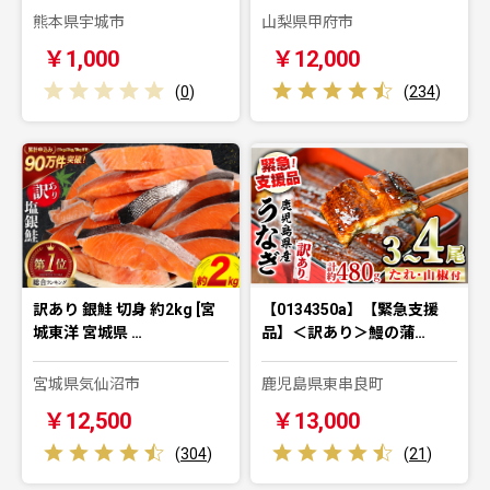
熊本県宇城市
山梨県甲府市
￥1,000
￥12,000
(
0
)
(
234
)
訳あり 銀鮭 切身 約2kg [宮
【0134350a】【緊急支援
城東洋 宮城県 …
品】＜訳あり＞鰻の蒲…
宮城県気仙沼市
鹿児島県東串良町
￥12,500
￥13,000
(
304
)
(
21
)