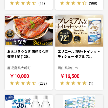
(
11
)
(
388
)
おおさきうなぎ 国産うなぎ
エリエール消臭+トイレット
蒲焼 3尾 (120…
ティシュー ダブル 72…
鹿児島県大崎町
岡山県津山市
￥10,000
￥16,500
(
238
)
(
1
)