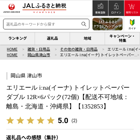
新規登録
ログイン
寄附リスト
ガイド
キャンペーン・
ランキング
返礼品
地域
特集
HOME
雑貨・日用品
その他の雑貨・日用品
エリエール i:na
HOME
岡山県津山市
エリエール i:na(イーナ) トイレットペーパー…
岡山県 津山市
エリエール i:na(イーナ) トイレットペーパー
ダブル 12R×6パック(72個)【配送不可地域：
離島・北海道・沖縄県】【1352853】
5.0
(
2
)
返礼品への感想（集計）