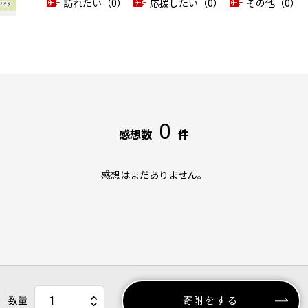
訪れたい（0）
応援したい（0）
その他（0）
0
感想数
件
感想はまだありません。
数量
寄附をする