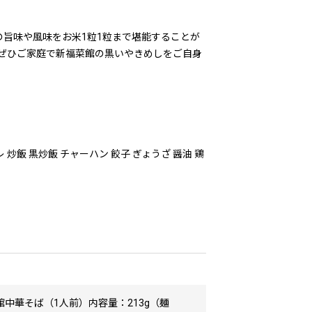
旨味や風味をお米1粒1粒まで堪能することが
ぜひご家庭で新福菜館の黒いやきめしをご自身
炒飯 黒炒飯 チャーハン 餃子 ぎょうざ 醤油 鶏
館中華そば（1人前）内容量：213g（麺