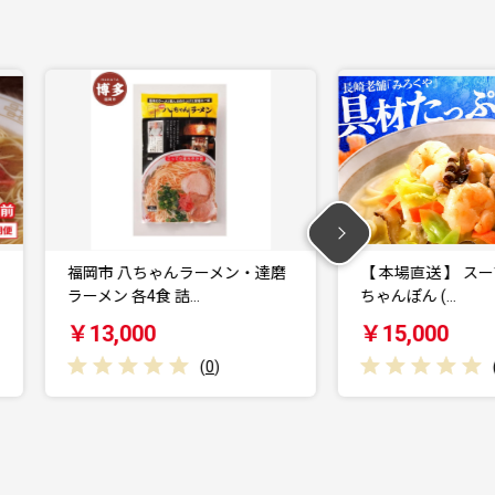
磨
【 本場直送 】 スープ付き 長崎
うどん5袋・きし
ちゃんぽん (…
｜乾麺 うどん そ
￥15,000
￥7,000
(
0
)