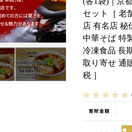
(各1袋)｜京
セット［ 老
店 有名店 
中華そば 特
冷凍食品 長期
取り寄せ 通
税 ］
寄附金額