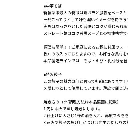
■中華そば
新福菜館最大の特徴は鶏ガラと豚骨をベースと
一見こってりとして味も濃いイメージを持ちま
実際はあっさりとした旨味とコクが感じられる
ストレート麺はコク旨黒スープとの相性抜群で
調理も簡単！！ご家庭にあるお鍋に付属のスー
枚）のみ入っておりますので、お好きな具材を
本品製造ラインでは そば・えび・乳成分を含
■特製餃子
この餃子の魅力は何と言っても餡にあります！
を隠し味として使用しています。薄皮で閉じ込
焼き方のコツ(調理方法は本品裏面に記載）
1.先に中火で蒸し焼きにします。
2.仕上げに大さじ1杯の油を入れ、再度フタを
3.弱火で餃子の焦げ目がつけば店主こだわりの