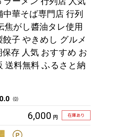
都 ラーメン 行列店 人気
舗中華そば専門店 行列
秘伝焦がし醬油タレ使用
製餃子 やきめし グルメ
保存 人気 おすすめ お
販 送料無料 ふるさと納
0.0
(
0
)
6,000
在庫あり
円