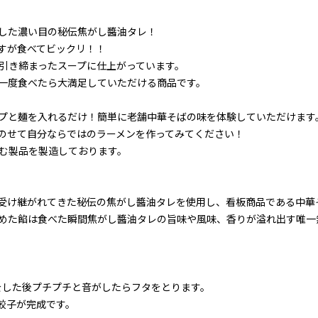
した濃い目の秘伝焦がし醬油タレ！
すが食べてビックリ！！
引き締まったスープに仕上がっています。
一度食べたら大満足していただける商品です。
プと麺を入れるだけ！簡単に老舗中華そばの味を体験していただけます
のせて自分ならではのラーメンを作ってみてください！
む製品を製造しております。
受け継がれてきた秘伝の焦がし醬油タレを使用し、看板商品である中華
めた餡は食べた瞬間焦がし醬油タレの旨味や風味、香りが溢れ出す唯一
をした後プチプチと音がしたらフタをとります。
餃子が完成です。