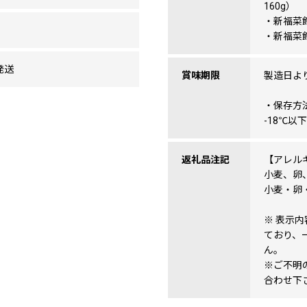
160g）
・新福菜館
・新福菜館
発送
賞味期限
製造日より
・保存方
-18℃
返礼品注記
【アレル
小麦、卵
小麦・卵
※ 表示
ており、
ん。
※ご不明
合わせ下