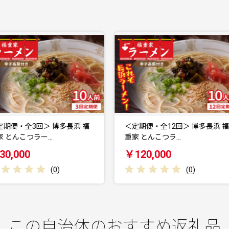
＜定期便・全12回＞ 博多長浜 福
福岡市 八ちゃんラーメン・達
重家 とんこつラ…
ラーメン 各4食 詰…
￥120,000
￥13,000
(
0
)
(
0
)
この自治体のおすすめ返礼品