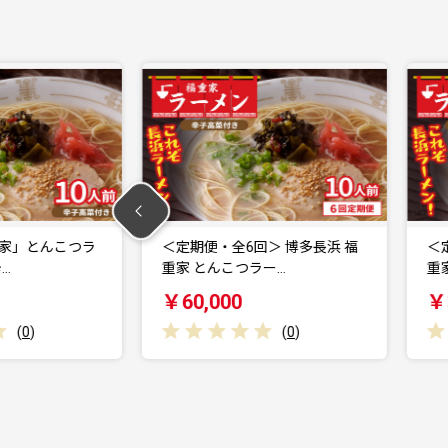
回＞ 博多長浜 福
＜定期便・全3回＞ 博多長浜 福
ラー…
重家 とんこつラー…
￥30,000
(
0
)
(
0
)