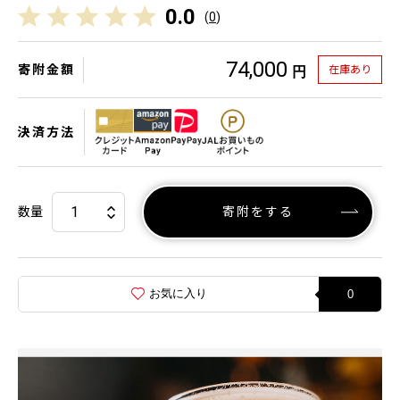
0.0
(
0
)
74,000
寄附金額
在庫あり
円
決済方法
数量
寄附をする
お気に入り
0