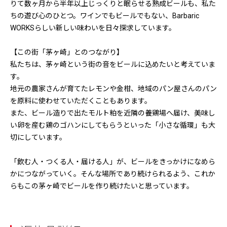
りて数ヶ月から半年以上じっくりと眠らせる熟成ビールも、私た
ちの遊び心のひとつ。ワインでもビールでもない、Barbaric
WORKSらしい新しい味わいを日々探求しています。
【この街「茅ヶ崎」とのつながり】
私たちは、茅ヶ崎という街の音をビールに込めたいと考えていま
す。
地元の農家さんが育てたレモンや金柑、地域のパン屋さんのパン
を原料に使わせていただくこともあります。
また、ビール造りで出たモルト粕を近隣の養鶏場へ届け、美味し
い卵を産む鶏のゴハンにしてもらうといった「小さな循環」も大
切にしています。
「飲む人・つくる人・届ける人」が、ビールをきっかけになめら
かにつながっていく。そんな場所であり続けられるよう、これか
らもこの茅ヶ崎でビールを作り続けたいと思っています。