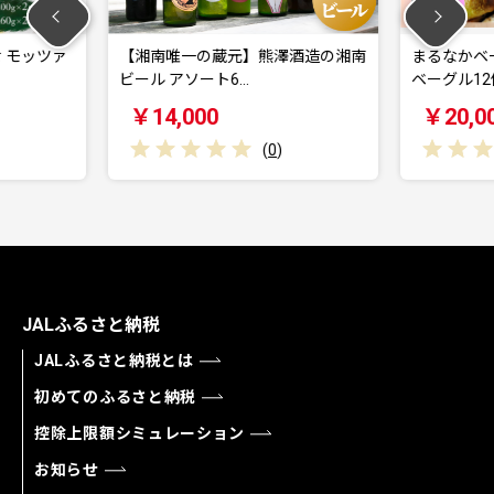
蔵元】熊澤酒造の湘南
まるなかベーグル 本場NYスタイル
ゴ
6…
ベーグル12個…
リ
￥20,000
(
0
)
(
0
)
JALふるさと納税
JALふるさと納税とは
初めてのふるさと納税
控除上限額シミュレーション
お知らせ