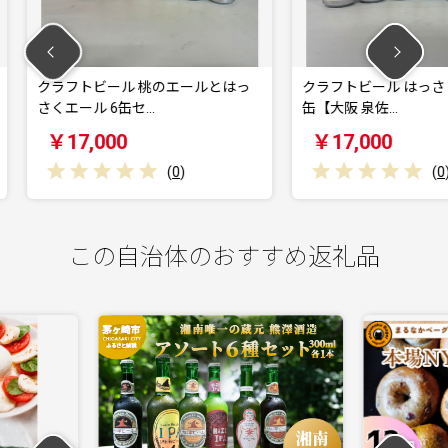
のエールとはっ
クラフトビール はっさくのエール 6
クラフ
缶【大阪 泉佐…
阪 泉佐
￥17,000
￥17
(
0
)
(
0
)
この自治体のおすすめ返礼品