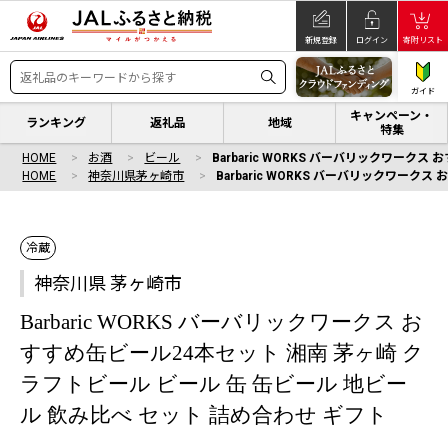
新規登録
ログイン
寄附リスト
ガイド
キャンペーン・
ランキング
返礼品
地域
特集
HOME
お酒
ビール
Barbaric WORKS バーバリックワーク
HOME
神奈川県茅ヶ崎市
Barbaric WORKS バーバリックワー
冷蔵
神奈川県 茅ヶ崎市
Barbaric WORKS バーバリックワークス お
すすめ缶ビール24本セット 湘南 茅ヶ崎 ク
ラフトビール ビール 缶 缶ビール 地ビー
ル 飲み比べ セット 詰め合わせ ギフト