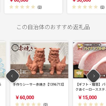
￥30,000
￥12
(
0
)
(
0
)
この自治体のおすすめ返礼品
【1396713】
【ギフト・贈答】パイナップルポー
沖縄そ
クあぐーロースステ…
人前セ
￥15,000
￥21
(
0
)
(
0
)