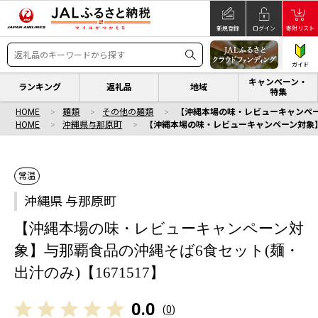
新規登録
ログイン
寄附リスト
ガイド
キャンペーン・
ランキング
返礼品
地域
特集
HOME
麺類
その他の麺類
【沖縄本場の味・レビューキャンペーン
HOME
沖縄県与那原町
【沖縄本場の味・レビューキャンペーン対象】与
常温
沖縄県 与那原町
【沖縄本場の味・レビューキャンペーン対
象】与那覇食品の沖縄そば6食セット(麺・
出汁のみ)【1671517】
0.0
(
0
)