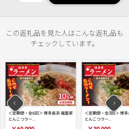
この返礼品を見た人はこんな返礼品も
チェックしています。
博多長浜 福重家
＜定期便・全3回＞ 博多長浜 福重家
＜定期便
とんこつラー…
家 とん