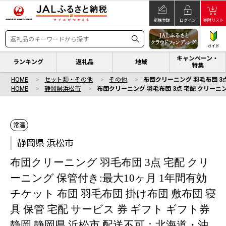
新規登録
ログイン
寄附リスト
ガイド
キャンペーン・
ランキング
返礼品
地域
特集
HOME
セット類・その他
その他
布団クリーニング 羽毛布団 3点
HOME
静岡県浜松市
布団クリーニング 羽毛布団 3点 宅配 クリーニン
常温
静岡県 浜松市
布団クリーニング 羽毛布団 3点 宅配 クリ
ーニング 保管付き:最大10ヶ月 1年間有効
チケット 布団 羽毛布団 掛け布団 敷布団 寝
具 保管 宅配 サービス 券 ギフト ギフト券
静岡 静岡県 浜松市 配送不可：北海道・沖