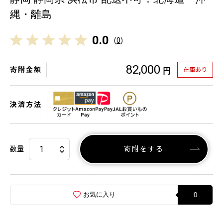
縄・離島
0.0
(
0
)
82,000
寄附金額
在庫あり
円
決済方法
数量
寄附をする
お気に入り
0