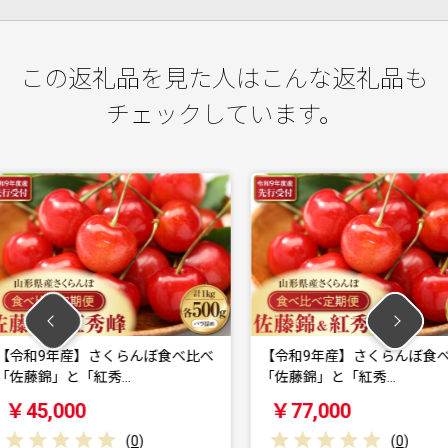
この返礼品を見た人はこんな返礼品も
チェックしています。
んぼ食べ比べ
【令和9年産】さくらんぼ食べ比べ
【毎月定
「佐藤錦」と「紅秀…
90g×6
￥77,000
￥60,
0
)
(
0
)