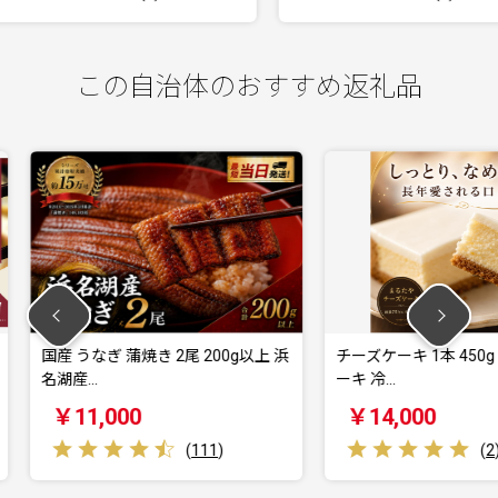
この自治体のおすすめ返礼品
 200g以上 浜
チーズケーキ 1本 450g まるたや ケ
クラウン
ーキ 冷…
山等級 
￥14,000
￥32
(
111
)
(
2
)