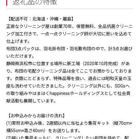
返礼品の特徴
【配送不可：北海道・沖縄・離島】
正直なクリーニング屋は創業70年、保管無料、全品抗菌クリーニ
ング加工付きで、一点一点クリーニング師が大切に思いを込めて
仕上げます。
布団3点パックは、羽毛掛布団・羽毛敷布団の中で、計3点お選び
いただけます。
静岡県浜松市に位置する場所に新工場（2020年10月完成）があ
り、布団の宅配クリーニング品は全てここでお預かりしておりま
す。衣類にとどまらず、特殊品等を扱い、過去には昭和天皇の玉
座も洗わせていただきました。クリーニング以外にも、SDGsへ
の取り組みやはまはくhappinessホールディングスとして社会貢
献活動も展開しています。
【お申込みからお届けの流れ】
(1)寄附お申込み後、2週間以内に当社より集荷キット（縦70cm×
横55cm×高さ40cm）をお送りします。
(2)届いた集荷キットに、クリーニングしたい布団を詰めて、配