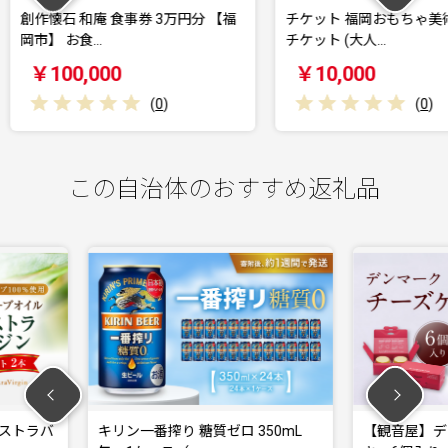
3万円分 【福
チケット 福岡おもちゃ美術館 ペア
青森カン
チケット (大人…
券 30,0
￥10,000
￥100
0
)
(
0
)
この自治体のおすすめ返礼品
ゼロ 350mL
【観音屋】デンマークチーズケー
有馬