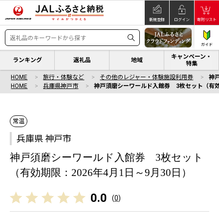
新規登録
ログイン
寄附リスト
ガイド
キャンペーン・
ランキング
返礼品
地域
特集
HOME
旅行・体験など
その他のレジャー・体験施設利用券
神
HOME
兵庫県神戸市
神戸須磨シーワールド入館券 3枚セット（有効期
常温
兵庫県 神戸市
神戸須磨シーワールド入館券 3枚セット
（有効期限：2026年4月1日～9月30日）
0.0
(
0
)