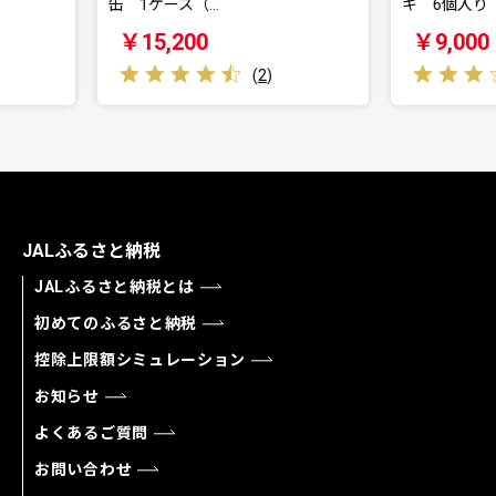
キ 6個入り
「中
￥9,000
￥
(
2
)
(
1
)
JALふるさと納税
JALふるさと納税とは
初めてのふるさと納税
控除上限額シミュレーション
お知らせ
よくあるご質問
お問い合わせ