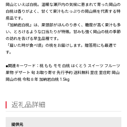
岡山といえば白桃。温暖な瀬戸内の気候に恵まれて育った岡山の
白桃は香りがよく、甘くて果汁もたっぷりの岡山県を代表する特
産品です。
『加納岩白桃』は、果頭部がほんのり赤く、糖度が高く果汁も多
い、とろけるような口当たりが特徴。甘みも強く岡山の桃の季節
の訪れを告げる早生品種です。
「届いた時が食べ頃」の桃をお届けします。贈答用にも最適で
す。
■関連キーワード：桃 もも モモ 白桃 はくとう スイーツ フルーツ
果物 デザート 旬 お取り寄せ 先行予約 送料無料 里庄 里庄町 岡山
岡山の桃 令和８年 加納岩白桃 1.5kg
返礼品詳細
提供元