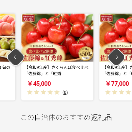
くらんぼ食べ比べ
【令和9年産】さくらんぼ食べ比べ
【令
秀…
「佐藤錦」と「紅秀…
峰」 秀
￥77,000
￥2
(
0
)
(
0
)
この自治体のおすすめ返礼品