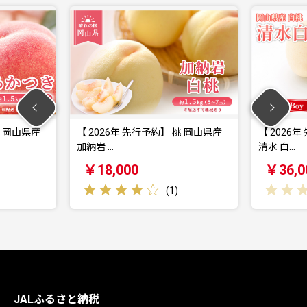
年 先行予約】 桃 岡山県産
【 2026年 先行予約】 桃 岡山県産
清水 白…
000
￥36,000
(
1
)
(
0
)
JALふるさと納税