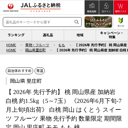
新規登録
ログイン
寄附リスト
ガイド
キャンペーン・
ランキング
返礼品
地域
特集
HOME
果物・フルーツ
もも
【 2026年 先行予約】 桃 岡山県
HOME
岡山県里庄町
【 2026年 先行予約】 桃 岡山県産 加納岩 白桃
自治体おすすめ
常温
岡山県 里庄町
【 2026年 先行予約】 桃 岡山県産 加納岩
白桃 約1.5kg（5～7玉） 《2026年6月下旬-7
月上旬頃出荷》 白桃 岡山 はくとう スイー
ツ フルーツ 果物 先行予約 数量限定 期間限
定 岡山 里庄町 モモ もも 桃