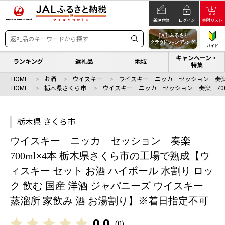
新規登録
ログイン
寄附リスト
ガイド
キャンペーン・
ランキング
返礼品
地域
特集
HOME
お酒
ウイスキー
ウイスキー ニッカ セッション 奏楽 
HOME
栃木県さくら市
ウイスキー ニッカ セッション 奏楽 700
栃木県 さくら市
ウイスキー ニッカ セッション 奏楽
700ml×4本 栃木県さくら市の工場で熟成【ウ
ィスキー セット お酒 ハイボール 水割り ロッ
ク 飲む 国産 洋酒 ジャパニーズ ウイスキー
蒸溜所 家飲み 酒 お湯割り】※着日指定不可
0.0
(
0
)