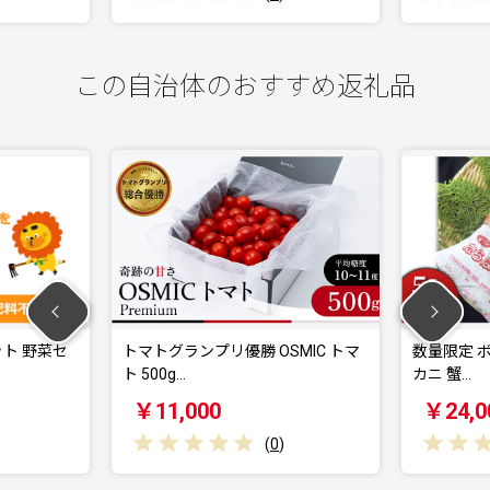
この自治体のおすすめ返礼品
ランプリ優勝 OSMIC トマ
数量限定 ボイル タラバガニ 5L 1肩
g…
カニ 蟹…
,000
￥24,000
(
0
)
(
0
)