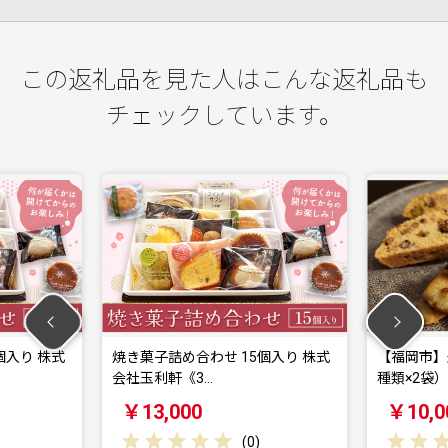
この返礼品を見た人はこんな返礼品も
チェックしています。
合わせ 15個入り 株式
【福岡市】米粉の焼菓子セット（3
《3…
種類×2袋）
00
￥10,000
(
0
)
(
0
)