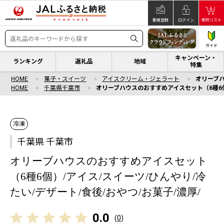
新規登録
ログイン
寄附リスト
ガイド
キャンペーン・
ランキング
返礼品
地域
特集
HOME
菓子・スイーツ
アイスクリーム・ジェラート
オリーブハ
HOME
千葉県千葉市
オリーブハウスのおすすめアイスセット（6種6個）
冷凍
千葉県 千葉市
オリーブハウスのおすすめアイスセット
（6種6個）/アイス/スイーツ/ひんやり/冷
たい/デザート/食後/おやつ/お菓子/濃厚/
0.0
(
0
)