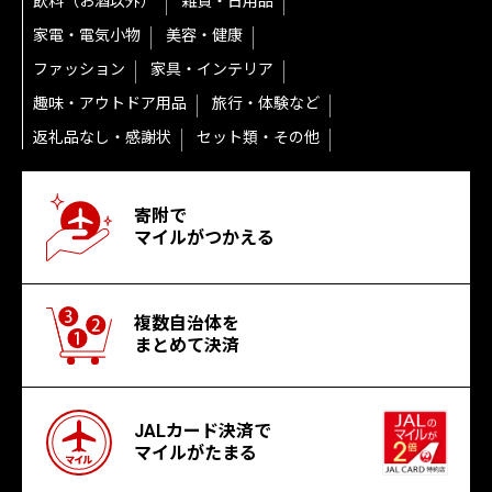
飲料（お酒以外）
雑貨・日用品
家電・電気小物
美容・健康
ファッション
家具・インテリア
趣味・アウトドア用品
旅行・体験など
返礼品なし・感謝状
セット類・その他
寄附で
マイルがつかえる
複数自治体を
まとめて決済
JALカード決済で
マイルがたまる