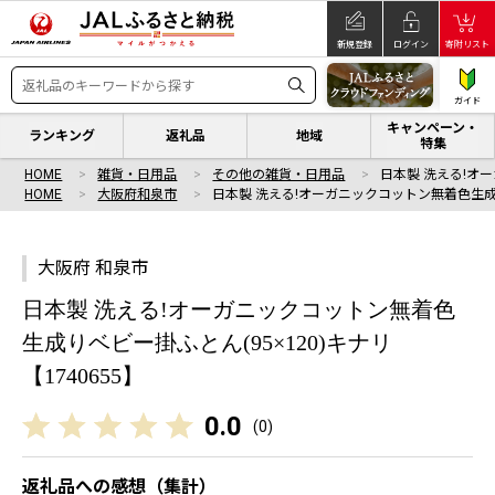
新規登録
ログイン
寄附リスト
ガイド
キャンペーン・
ランキング
返礼品
地域
特集
HOME
雑貨・日用品
その他の雑貨・日用品
日本製 洗える!オ
HOME
大阪府和泉市
日本製 洗える!オーガニックコットン無着色生
大阪府 和泉市
日本製 洗える!オーガニックコットン無着色
生成りベビー掛ふとん(95×120)キナリ
【1740655】
0.0
(
0
)
返礼品への感想（集計）