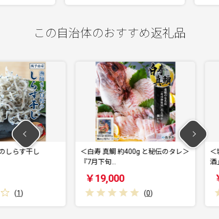
この自治体のおすすめ返礼品
す干し
＜白寿 真鯛 約400g と秘伝のタレ＞
＜城川郷「
『7月下旬…
酒」飲み比
￥19,000
￥15,0
(
0
)