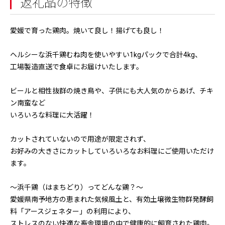
返礼品の特徴
愛媛で育った鶏肉。焼いて良し！揚げても良し！
ヘルシーな浜千鶏むね肉を使いやすい1kgパックで合計4kg、
工場製造直送で食卓にお届けいたします。
ビールと相性抜群の焼き鳥や、子供にも大人気のからあげ、チキ
ン南蛮など
いろいろな料理に大活躍！
カットされていないので用途が限定されず、
お好みの大きさにカットしていろいろなお料理にご使用いただけ
ます。
～浜千鶏（はまちどり）ってどんな鶏？～
愛媛県南予地方の恵まれた気候風土と、有効土壌微生物群発酵飼
料「アースジェネター」の利用により、
ストレスのない快適な畜舎環境の中で健康的に飼育された鶏肉。