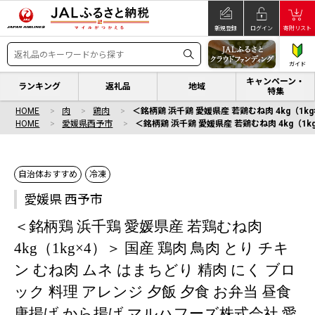
新規登録
ログイン
寄附リスト
ガイド
キャンペーン・
ランキング
返礼品
地域
特集
HOME
肉
鶏肉
＜銘柄鶏 浜千鶏 愛媛県産 若鶏むね肉 4kg（1k
HOME
愛媛県西予市
＜銘柄鶏 浜千鶏 愛媛県産 若鶏むね肉 4kg（1k
自治体おすすめ
冷凍
愛媛県 西予市
＜銘柄鶏 浜千鶏 愛媛県産 若鶏むね肉
4kg（1kg×4）＞ 国産 鶏肉 鳥肉 とり チキ
ン むね肉 ムネ はまちどり 精肉 にく ブロ
ック 料理 アレンジ 夕飯 夕食 お弁当 昼食
唐揚げ から揚げ マルハフーズ株式会社 愛