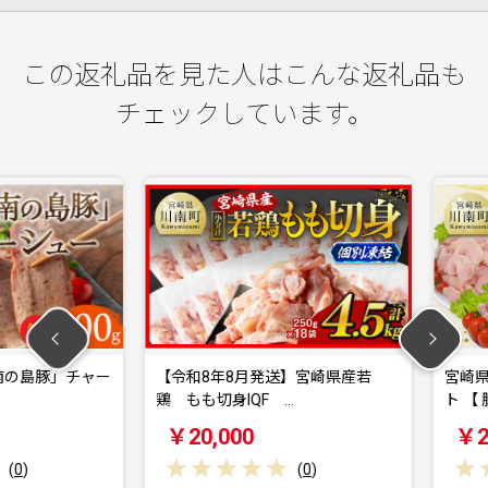
この返礼品を見た人はこんな返礼品も
チェックしています。
島豚」チャー
【令和8年8月発送】宮崎県産若
宮崎県産 
鶏 もも切身IQF …
ト 【 豚肉 
￥20,000
￥20,0
(
0
)