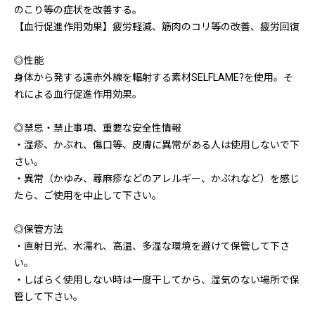
のこり等の症状を改善する。
【血行促進作用効果】疲労軽減、筋肉のコリ等の改善、疲労回復
◎性能
身体から発する遠赤外線を輻射する素材SELFLAME?を使用。そ
れによる血行促進作用効果。
◎禁忌・禁止事項、重要な安全性情報
・湿疹、かぶれ、傷口等、皮膚に異常がある人は使用しないで下
さい。
・異常（かゆみ、蕁麻疹などのアレルギー、かぶれなど）を感じ
たら、ご使用を中止して下さい。
◎保管方法
・直射日光、水濡れ、高温、多湿な環境を避けて保管して下さ
い。
・しばらく使用しない時は一度干してから、湿気のない場所で保
管して下さい。