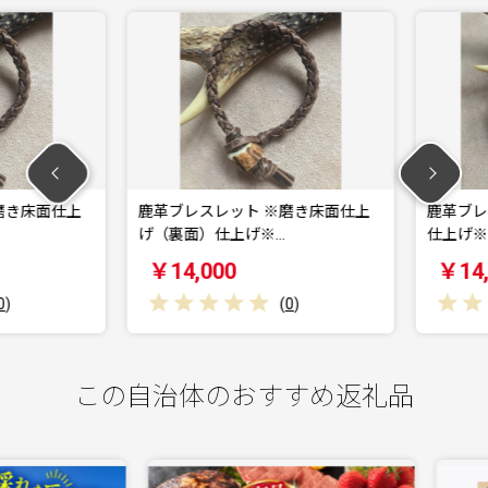
き床面仕上
鹿革ブレスレット ※磨き床面仕上
鹿革ブレス
げ（裏面）仕上げ※…
仕上げ※【
￥14,000
￥14,0
(
0
)
この自治体のおすすめ返礼品