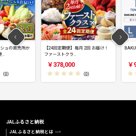
の直売所か
【24回定期便】毎月 2回 お届け！
BAKUNE D
ファーストクラ…
￥378,000
￥94,0
(
0
)
JALふるさと納税
JALふるさと納税とは