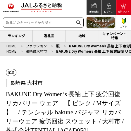
新規登録
ログイン
寄附リスト
ガイド
キャンペーン・
ランキング
返礼品
地域
特集
HOME
ファッション
服
BAKUNE Dry Women’s 長袖 上下
HOME
長崎県大村市
BAKUNE Dry Women’s 長袖 上下 疲労回復
常温
長崎県 大村市
BAKUNE Dry Women’s 長袖 上下 疲労回復
リカバリー ウェア 【 ピンク / Mサイズ
】 / テンシャル bakune パジャマ リカバ
リーウェア 疲労回復 スウェット / 大村市 /
株式会社TENTIAL [ACAD050]