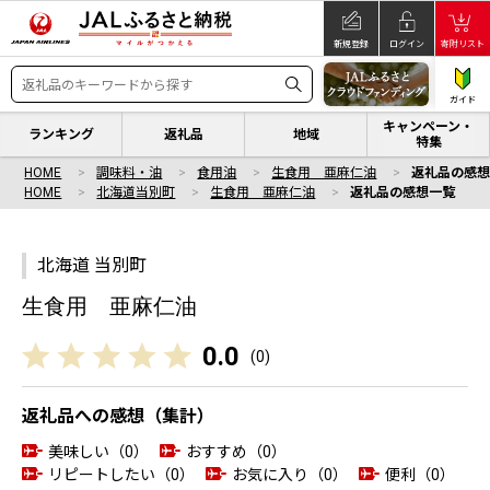
新規登録
ログイン
寄附リスト
ガイド
キャンペーン・
ランキング
返礼品
地域
特集
HOME
調味料・油
食用油
生食用 亜麻仁油
返礼品の感
HOME
北海道当別町
生食用 亜麻仁油
返礼品の感想一覧
北海道 当別町
生食用 亜麻仁油
0.0
(
0
)
返礼品への感想（集計）
美味しい（0）
おすすめ（0）
リピートしたい（0）
お気に入り（0）
便利（0）