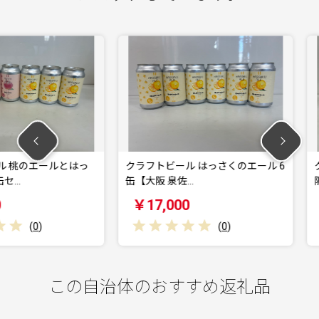
ールとはっ
クラフトビール はっさくのエール 6
クラフトビ
缶【大阪 泉佐…
阪 泉佐野 
￥17,000
￥17,0
(
0
)
この自治体のおすすめ返礼品