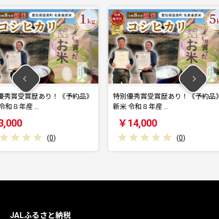
り！《予約品》
特別優秀賞受賞歴あり！《予約品》
《３営業
新米 令和８年産 …
銘柄鶏 
￥14,000
￥9,0
0
)
(
0
)
JALふるさと納税