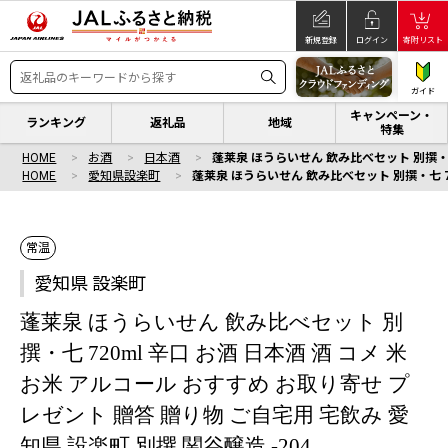
新規登録
ログイン
寄附リスト
ガイド
キャンペーン・
ランキング
返礼品
地域
特集
HOME
お酒
日本酒
蓬莱泉 ほうらいせん 飲み比べセット 別撰・七 
HOME
愛知県設楽町
蓬莱泉 ほうらいせん 飲み比べセット 別撰・七 72
常温
愛知県 設楽町
蓬莱泉 ほうらいせん 飲み比べセット 別
撰・七 720ml 辛口 お酒 日本酒 酒 コメ 米
お米 アルコール おすすめ お取り寄せ プ
レゼント 贈答 贈り物 ご自宅用 宅飲み 愛
知県 設楽町 別撰 関谷醸造 -204